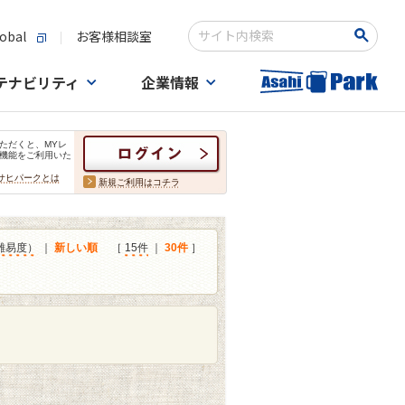
obal
お客様相談室
検索キーワード入力
テナビリティ
企業情報
ただくと、MYレ
機能をご利用いた
サヒパークとは
新規ご利用はコチラ
難易度）
｜
新しい順
［
15件
｜
30件
］