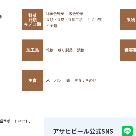
緑黄色野菜
淡色野菜
野菜
他
豆類
果物
豆類・豆腐・豆加工品
キノコ類
キノコ類
イモ類
加工品
種実
乾物
練り製品
漬物
主食
米
パン
麺
主食：その他
盛サポートネット」
アサヒビール公式SNS