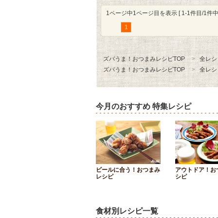
1ページ中1ページ目を表示 [ 1-1件目/1件中 
1
ズバうま！おつまみレシピTOP
全レシ
ズバうま！おつまみレシピTOP
全レシ
今月のおすすめ 特集レシピ
ビールに合う！おつまみ
アウトドア！お
レシピ
シピ
食材別レシピ一覧