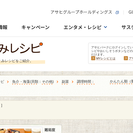
アサヒグループホールディングス
Gl
情報
キャンペーン
エンタメ・レシピ
サス
アサヒパークにログインしてい
シピやおいしそうボタンなどの
だけます。
MYレシピとは
ア
まみレシピをご紹介。
かんたん順（
シピ
魚介・海藻
(
貝類
：
その他
)
副菜
調理時間：
]