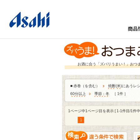
商品
お酒に合う「ズバリうまい！」おつ
■
赤巻（を含む）
焼酎
(
米
)にあうレ
60分以上
季節：冬
［ 1件 ］
1ページ中1ページ目を表示 [ 1-1件目/1件中 
1