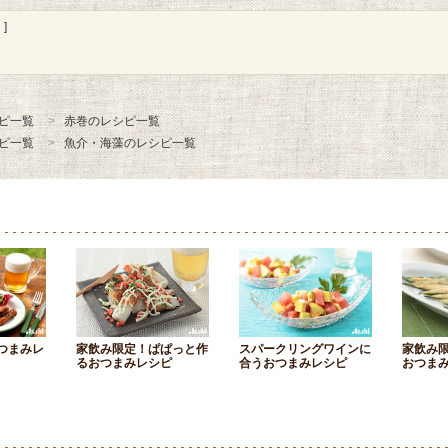
]
ピ一覧
赤巻のレシピ一覧
ピ一覧
魚介・海藻のレシピ一覧
つまみレ
家飲み限定！ぱぱっと作
スパークリングワインに
家飲み
るおつまみレシピ
合うおつまみレシピ
おつま