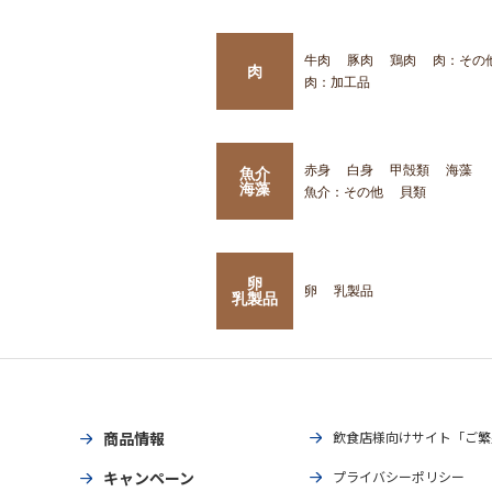
牛肉
豚肉
鶏肉
肉：その
肉
肉：加工品
赤身
白身
甲殻類
海藻
魚介
海藻
魚介：その他
貝類
卵
卵
乳製品
乳製品
商品情報
飲食店様向けサイト「ご繁
キャンペーン
プライバシーポリシー