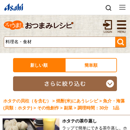
新しい順
簡単順
ホタテの貝柱（を含む） > 焼酎(米)にあうレシピ > 魚介・海藻
(貝類：ホタテ) > その他創作 > 副菜 > 調理時間：30分 1品
ホタテの茶巾蒸し
ラップで簡単にできる茶巾蒸し。ホ