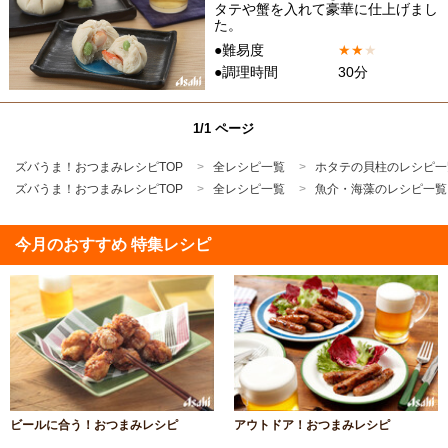
タテや蟹を入れて豪華に仕上げまし
た。
●難易度
★
★
★
●調理時間
30分
1/1 ページ
ズバうま！おつまみレシピTOP
全レシピ一覧
ホタテの貝柱のレシピ一
ズバうま！おつまみレシピTOP
全レシピ一覧
魚介・海藻のレシピ一覧
今月のおすすめ 特集レシピ
ビールに合う！おつまみレシピ
アウトドア！おつまみレシピ