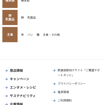
種実類
種実類
卵
卵
乳製品
乳製品
主食
米
パン
麺
主食：その他
商品情報
飲食店様向けサイト「ご繁盛サポ
ートネット」
キャンペーン
プライバシーポリシー
エンタメ・レシピ
推奨環境
サステナビリティ
ご利用規約
企業情報