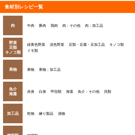
食材別レシピ一覧
肉
牛肉
豚肉
鶏肉
肉：その他
肉：加工品
野菜
緑黄色野菜
淡色野菜
豆類・豆腐・豆加工品
キノコ類
豆類
イモ類
キノコ類
果物
果物
果物：加工品
魚介
赤身
白身
甲殻類
海藻
魚介：その他
貝類
海藻
加工品
乾物
練り製品
漬物