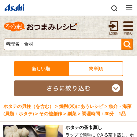
新しい順
簡単順
ホタテの貝柱（を含む） > 焼酎(米)にあうレシピ > 魚介・海藻
(貝類：ホタテ) > その他創作 > 副菜 > 調理時間：30分 1品
ホタテの茶巾蒸し
ラップで簡単にできる茶巾蒸し。ホ