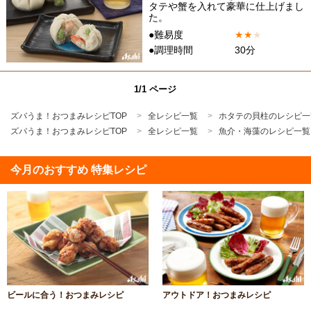
タテや蟹を入れて豪華に仕上げまし
た。
●難易度
★
★
★
●調理時間
30分
1/1 ページ
ズバうま！おつまみレシピTOP
全レシピ一覧
ホタテの貝柱のレシピ一
ズバうま！おつまみレシピTOP
全レシピ一覧
魚介・海藻のレシピ一覧
今月のおすすめ 特集レシピ
ビールに合う！おつまみレシピ
アウトドア！おつまみレシピ