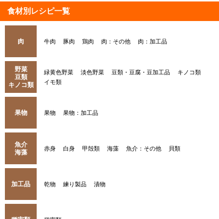
食材別レシピ一覧
肉
牛肉
豚肉
鶏肉
肉：その他
肉：加工品
野菜
緑黄色野菜
淡色野菜
豆類・豆腐・豆加工品
キノコ類
豆類
イモ類
キノコ類
果物
果物
果物：加工品
魚介
赤身
白身
甲殻類
海藻
魚介：その他
貝類
海藻
加工品
乾物
練り製品
漬物