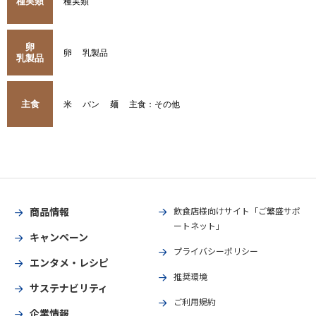
種実類
種実類
卵
卵
乳製品
乳製品
主食
米
パン
麺
主食：その他
商品情報
飲食店様向けサイト「ご繁盛サポ
ートネット」
キャンペーン
プライバシーポリシー
エンタメ・レシピ
推奨環境
サステナビリティ
ご利用規約
企業情報