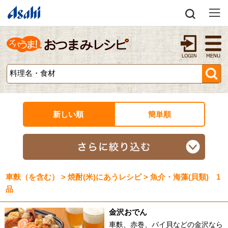
新しい順
簡単順
車麩（を含む） > 焼酎(米)にあうレシピ > 魚介・海藻(貝類) 1
品
金沢おでん
車麩、赤巻、バイ貝などの金沢なら