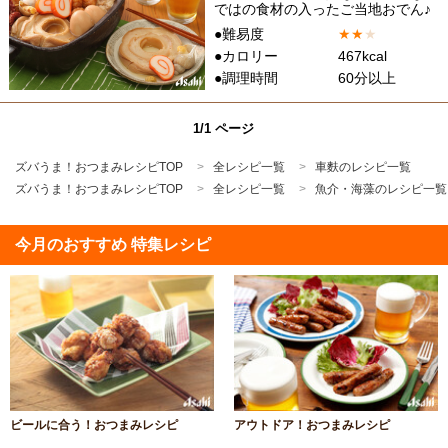
ではの食材の入ったご当地おでん♪
●難易度
★
★
★
●カロリー
467kcal
●調理時間
60分以上
1/1 ページ
ズバうま！おつまみレシピTOP
全レシピ一覧
車麩のレシピ一覧
ズバうま！おつまみレシピTOP
全レシピ一覧
魚介・海藻のレシピ一覧
今月のおすすめ 特集レシピ
ビールに合う！おつまみレシピ
アウトドア！おつまみレシピ