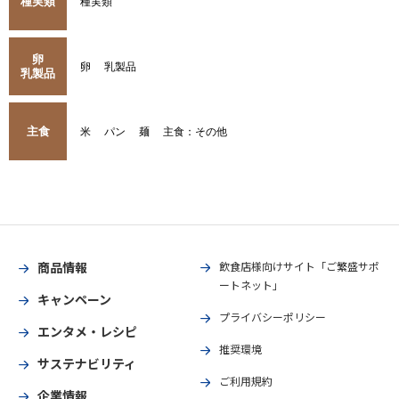
種実類
種実類
卵
卵
乳製品
乳製品
主食
米
パン
麺
主食：その他
商品情報
飲食店様向けサイト「ご繁盛サポ
ートネット」
キャンペーン
プライバシーポリシー
エンタメ・レシピ
推奨環境
サステナビリティ
ご利用規約
企業情報