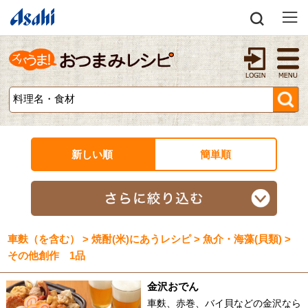
新しい順
簡単順
車麩（を含む） > 焼酎(米)にあうレシピ > 魚介・海藻(貝類) >
その他創作 1品
金沢おでん
車麩、赤巻、バイ貝などの金沢なら