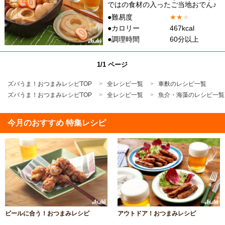
ではの食材の入ったご当地おでん♪
●難易度
★
★
★
●カロリー
467kcal
●調理時間
60分以上
1/1 ページ
ズバうま！おつまみレシピTOP
全レシピ一覧
車麩のレシピ一覧
ズバうま！おつまみレシピTOP
全レシピ一覧
魚介・海藻のレシピ一覧
今月のおすすめ 特集レシピ
ビールに合う！おつまみレシピ
アウトドア！おつまみレシピ