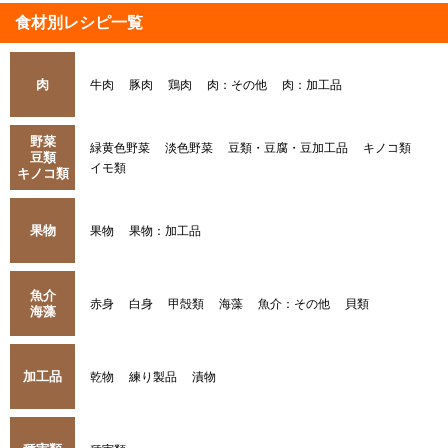
食材別レシピ一覧
肉
牛肉
豚肉
鶏肉
肉：その他
肉：加工品
野菜
緑黄色野菜
淡色野菜
豆類・豆腐・豆加工品
キノコ類
豆類
イモ類
キノコ類
果物
果物
果物：加工品
魚介
赤身
白身
甲殻類
海藻
魚介：その他
貝類
海藻
加工品
乾物
練り製品
漬物