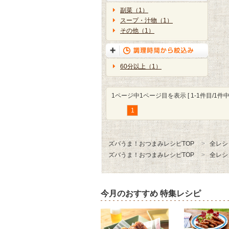
副菜（1）
スープ・汁物（1）
その他（1）
60分以上（1）
1ページ中1ページ目を表示 [ 1-1件目/1件中 
1
ズバうま！おつまみレシピTOP
全レシ
ズバうま！おつまみレシピTOP
全レシ
今月のおすすめ 特集レシピ