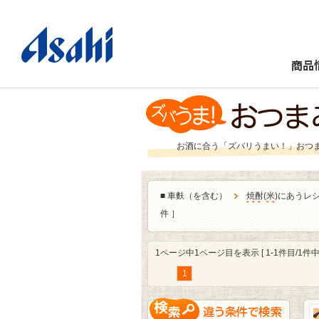
商品
お酒に合う「ズバリうまい！」おつ
■
車麩（を含む）
焼酎
(
米
)にあうレ
件 ］
1ページ中1ページ目を表示 [ 1-1件目/1件中 
1