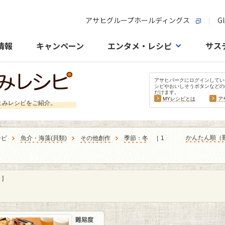
アサヒグループホールディングス
Gl
情報
キャンペーン
エンタメ・レシピ
サス
アサヒパークにログインしてい
シピやおいしそうボタンなどの
だけます。
MYレシピとは
ア
まみレシピをご紹介。
かんたん順（
シピ
魚介・海藻
(
貝類
)
その他創作
季節：冬
［ 1
]