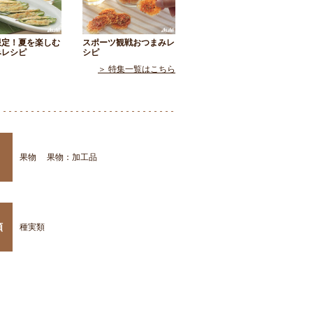
限定！夏を楽しむ
スポーツ観戦おつまみレ
みレシピ
シピ
＞ 特集一覧はこちら
果物
果物：加工品
類
種実類