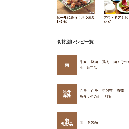
ビールに合う！おつまみ
アウトドア！お
レシピ
シピ
食材別レシピ一覧
牛肉
豚肉
鶏肉
肉：その
肉
肉：加工品
赤身
白身
甲殻類
海藻
魚介
海藻
魚介：その他
貝類
卵
卵
乳製品
乳製品