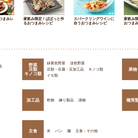
つまみレ
家飲み限定！ぱぱっと作
スパークリングワインに
家飲み
るおつまみレシピ
合うおつまみレシピ
おつま
緑黄色野菜
淡色野菜
野菜
他
豆類
果物
豆類・豆腐・豆加工品
キノコ類
キノコ類
イモ類
加工品
種実
乾物
練り製品
漬物
主食
米
パン
麺
主食：その他