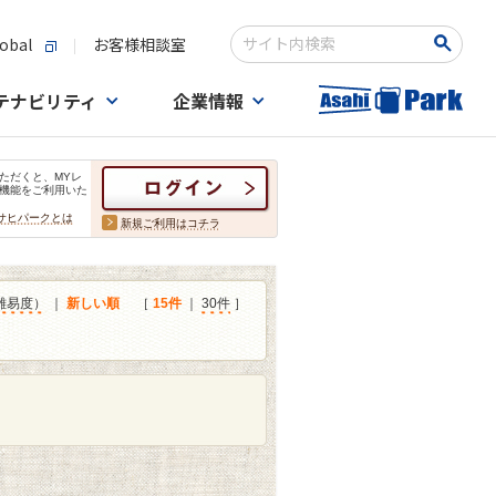
obal
お客様相談室
検索キーワード入力
テナビリティ
企業情報
ただくと、MYレ
機能をご利用いた
サヒパークとは
新規ご利用はコチラ
難易度）
｜
新しい順
［
15件
｜
30件
］