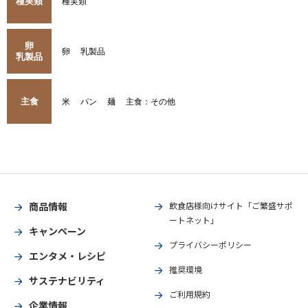
種実類
種実類
卵
卵
乳製品
乳製品
主食
米
パン
麺
主食：その他
商品情報
飲食店様向けサイト「ご繁盛サポ
ートネット」
キャンペーン
プライバシーポリシー
エンタメ・レシピ
推奨環境
サステナビリティ
ご利用規約
企業情報