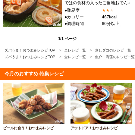
ではの食材の入ったご当地おでん♪
●難易度
★
★
★
●カロリー
467kcal
●調理時間
60分以上
1/1 ページ
ズバうま！おつまみレシピTOP
全レシピ一覧
蒸しダコのレシピ一覧
ズバうま！おつまみレシピTOP
全レシピ一覧
魚介・海藻のレシピ一覧
今月のおすすめ 特集レシピ
ビールに合う！おつまみレシピ
アウトドア！おつまみレシピ