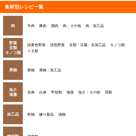
食材別レシピ一覧
肉
牛肉
豚肉
鶏肉
肉：その他
肉：加工品
野菜
緑黄色野菜
淡色野菜
豆類・豆腐・豆加工品
キノコ類
豆類
イモ類
キノコ類
果物
果物
果物：加工品
魚介
赤身
白身
甲殻類
海藻
魚介：その他
貝類
海藻
加工品
乾物
練り製品
漬物