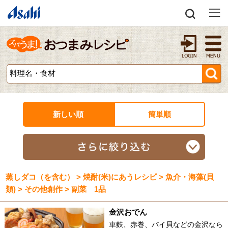
新しい順
簡単順
蒸しダコ（を含む） > 焼酎(米)にあうレシピ > 魚介・海藻(貝
類) > その他創作 > 副菜 1品
金沢おでん
車麩、赤巻、バイ貝などの金沢なら