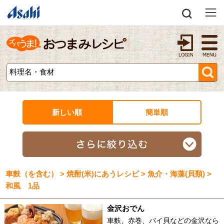
新しい順
簡単順
車麩（を含む） > 焼酎(米)にあうレシピ > 魚介・海藻(貝類) >
和風 1品
金沢おでん
車麩、赤巻、バイ貝などの金沢なら