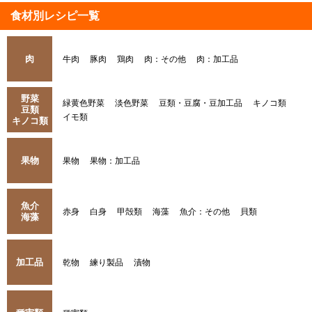
食材別レシピ一覧
肉
牛肉
豚肉
鶏肉
肉：その他
肉：加工品
野菜
緑黄色野菜
淡色野菜
豆類・豆腐・豆加工品
キノコ類
豆類
イモ類
キノコ類
果物
果物
果物：加工品
魚介
赤身
白身
甲殻類
海藻
魚介：その他
貝類
海藻
加工品
乾物
練り製品
漬物