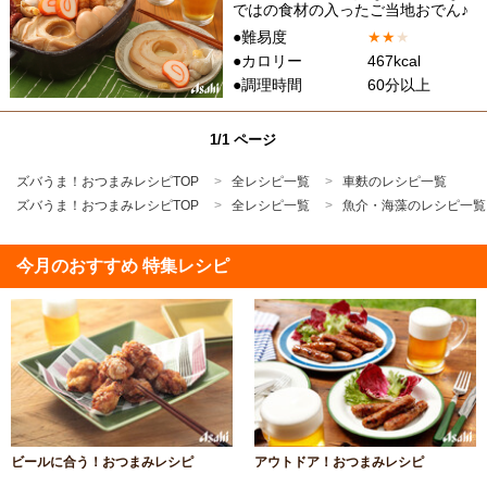
ではの食材の入ったご当地おでん♪
●難易度
★
★
★
●カロリー
467kcal
●調理時間
60分以上
1/1 ページ
ズバうま！おつまみレシピTOP
全レシピ一覧
車麩のレシピ一覧
ズバうま！おつまみレシピTOP
全レシピ一覧
魚介・海藻のレシピ一覧
今月のおすすめ 特集レシピ
ビールに合う！おつまみレシピ
アウトドア！おつまみレシピ