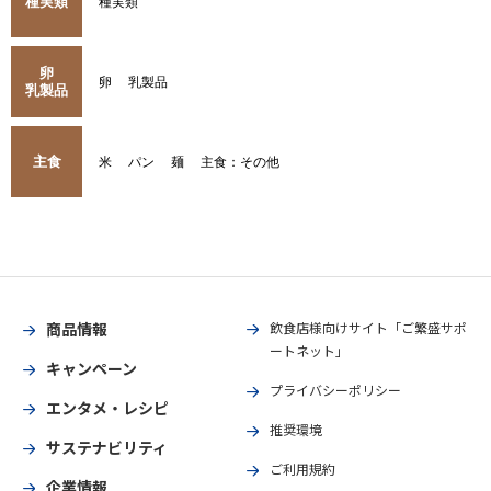
種実類
種実類
卵
卵
乳製品
乳製品
主食
米
パン
麺
主食：その他
商品情報
飲食店様向けサイト「ご繁盛サポ
ートネット」
キャンペーン
プライバシーポリシー
エンタメ・レシピ
推奨環境
サステナビリティ
ご利用規約
企業情報