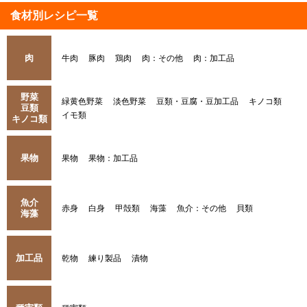
食材別レシピ一覧
肉
牛肉
豚肉
鶏肉
肉：その他
肉：加工品
野菜
緑黄色野菜
淡色野菜
豆類・豆腐・豆加工品
キノコ類
豆類
イモ類
キノコ類
果物
果物
果物：加工品
魚介
赤身
白身
甲殻類
海藻
魚介：その他
貝類
海藻
加工品
乾物
練り製品
漬物