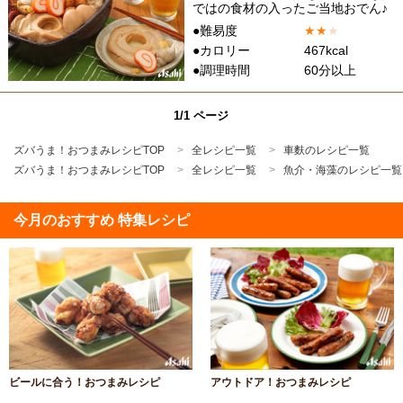
ではの食材の入ったご当地おでん♪
●難易度
★
★
★
●カロリー
467kcal
●調理時間
60分以上
1/1 ページ
ズバうま！おつまみレシピTOP
全レシピ一覧
車麩のレシピ一覧
ズバうま！おつまみレシピTOP
全レシピ一覧
魚介・海藻のレシピ一覧
今月のおすすめ 特集レシピ
ビールに合う！おつまみレシピ
アウトドア！おつまみレシピ