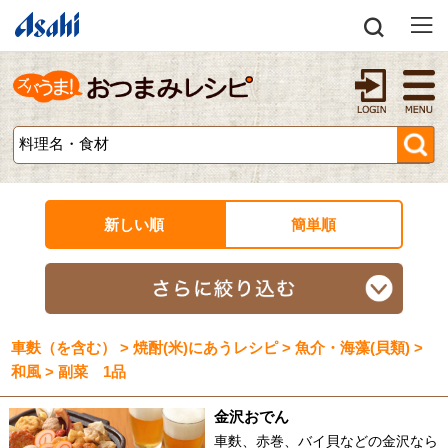
新しい順
簡単順
車麩（を含む） > 焼酎(米)にあうレシピ > 魚介・海藻(貝類) >
和風 > 副菜 1品
金沢おでん
車麩、赤巻、バイ貝などの金沢なら