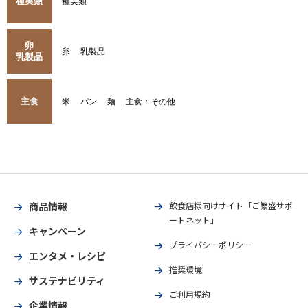
種実類
種実類
卵
卵
乳製品
乳製品
主食
米
パン
麺
主食：その他
商品情報
飲食店様向けサイト「ご繁盛サポ
ートネット」
キャンペーン
プライバシーポリシー
エンタメ・レシピ
推奨環境
サステナビリティ
ご利用規約
企業情報