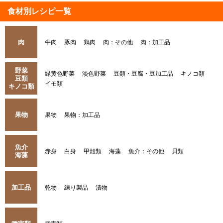
食材別レシピ一覧
肉
牛肉
豚肉
鶏肉
肉：その他
肉：加工品
野菜
緑黄色野菜
淡色野菜
豆類・豆腐・豆加工品
キノコ類
豆類
イモ類
キノコ類
果物
果物
果物：加工品
魚介
赤身
白身
甲殻類
海藻
魚介：その他
貝類
海藻
加工品
乾物
練り製品
漬物