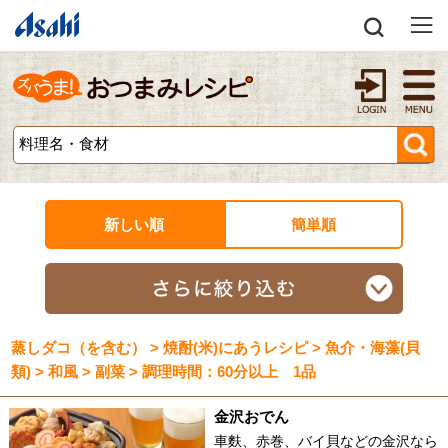
新しい順
簡単順
蒸しダコ（を含む） > 焼酎(米)にあうレシピ > 魚介・海藻(貝
類) > 和風 > 副菜 > 調理時間：60分以上 1品
金沢おでん
車麩、赤巻、バイ貝などの金沢なら