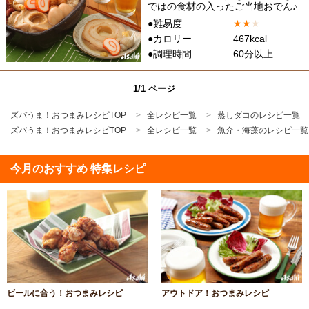
ではの食材の入ったご当地おでん♪
●難易度
★
★
★
●カロリー
467kcal
●調理時間
60分以上
1/1 ページ
ズバうま！おつまみレシピTOP
全レシピ一覧
蒸しダコのレシピ一覧
ズバうま！おつまみレシピTOP
全レシピ一覧
魚介・海藻のレシピ一覧
今月のおすすめ 特集レシピ
ビールに合う！おつまみレシピ
アウトドア！おつまみレシピ