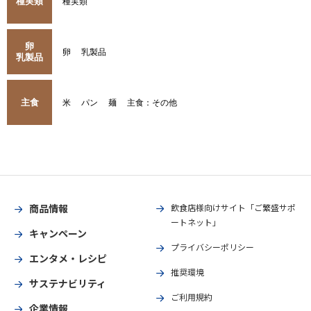
種実類
種実類
卵
卵
乳製品
乳製品
主食
米
パン
麺
主食：その他
商品情報
飲食店様向けサイト「ご繁盛サポ
ートネット」
キャンペーン
プライバシーポリシー
エンタメ・レシピ
推奨環境
サステナビリティ
ご利用規約
企業情報