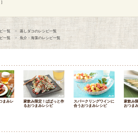
]
ピ一覧
蒸しダコのレシピ一覧
ピ一覧
魚介・海藻のレシピ一覧
つまみレ
家飲み限定！ぱぱっと作
スパークリングワインに
家飲み
るおつまみレシピ
合うおつまみレシピ
おつま