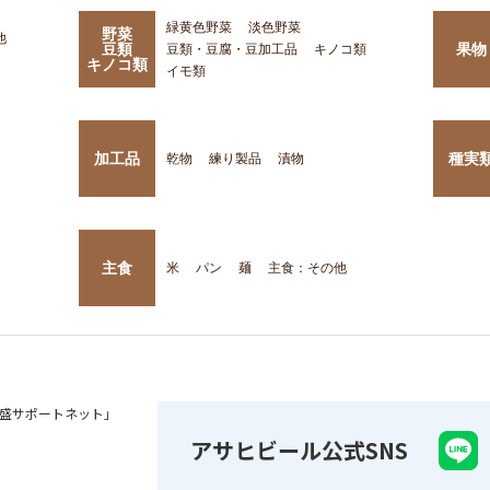
緑黄色野菜
淡色野菜
野菜
他
豆類
果物
豆類・豆腐・豆加工品
キノコ類
キノコ類
イモ類
加工品
種実
乾物
練り製品
漬物
主食
米
パン
麺
主食：その他
盛サポートネット」
アサヒビール公式SNS