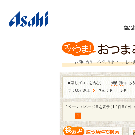
商品
お酒に合う「ズバリうまい！」おつ
■
蒸しダコ（を含む）
焼酎
(
米
)にあ
間：60分以上
季節：冬
［ 1件 ］
1ページ中1ページ目を表示 [ 1-1件目/1件中 
1