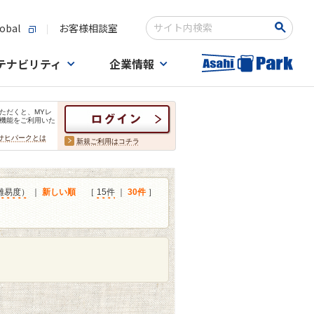
obal
お客様相談室
検索キーワード入力
テナビリティ
企業情報
ただくと、MYレ
機能をご利用いた
サヒパークとは
新規ご利用はコチラ
難易度）
｜
新しい順
［
15件
｜
30件
］