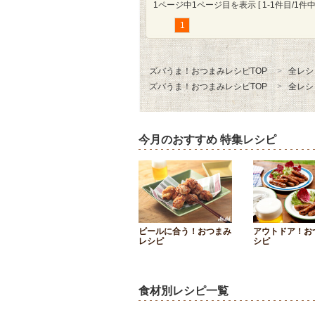
1ページ中1ページ目を表示 [ 1-1件目/1件中 
1
ズバうま！おつまみレシピTOP
全レシ
ズバうま！おつまみレシピTOP
全レシ
今月のおすすめ 特集レシピ
ビールに合う！おつまみ
アウトドア！お
レシピ
シピ
食材別レシピ一覧