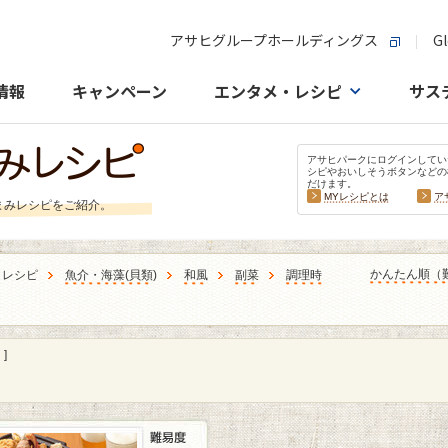
アサヒグループホールディングス
Gl
情報
キャンペーン
エンタメ・レシピ
サス
アサヒパークにログインしてい
シピやおいしそうボタンなどの
だけます。
MYレシピとは
ア
まみレシピをご紹介。
かんたん順（
うレシピ
魚介・海藻
(
貝類
)
和風
副菜
調理時
]