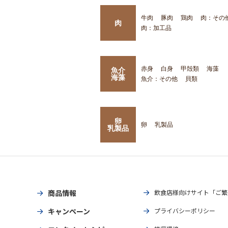
牛肉
豚肉
鶏肉
肉：その
肉
肉：加工品
赤身
白身
甲殻類
海藻
魚介
海藻
魚介：その他
貝類
卵
卵
乳製品
乳製品
商品情報
飲食店様向けサイト「ご繁
キャンペーン
プライバシーポリシー