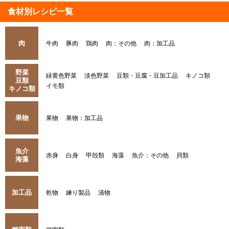
食材別レシピ一覧
肉
牛肉
豚肉
鶏肉
肉：その他
肉：加工品
野菜
緑黄色野菜
淡色野菜
豆類・豆腐・豆加工品
キノコ類
豆類
イモ類
キノコ類
果物
果物
果物：加工品
魚介
赤身
白身
甲殻類
海藻
魚介：その他
貝類
海藻
加工品
乾物
練り製品
漬物