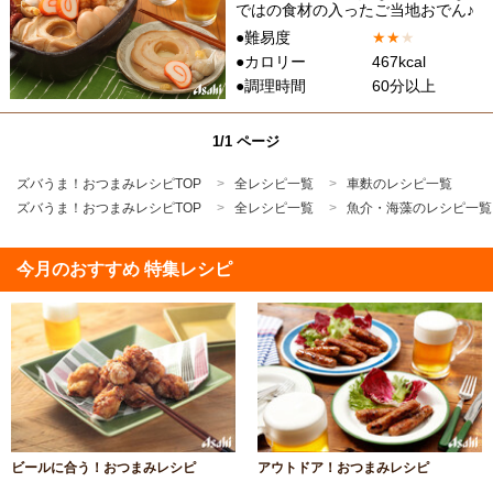
ではの食材の入ったご当地おでん♪
●難易度
★
★
★
●カロリー
467kcal
●調理時間
60分以上
1/1 ページ
ズバうま！おつまみレシピTOP
全レシピ一覧
車麩のレシピ一覧
ズバうま！おつまみレシピTOP
全レシピ一覧
魚介・海藻のレシピ一覧
今月のおすすめ 特集レシピ
ビールに合う！おつまみレシピ
アウトドア！おつまみレシピ