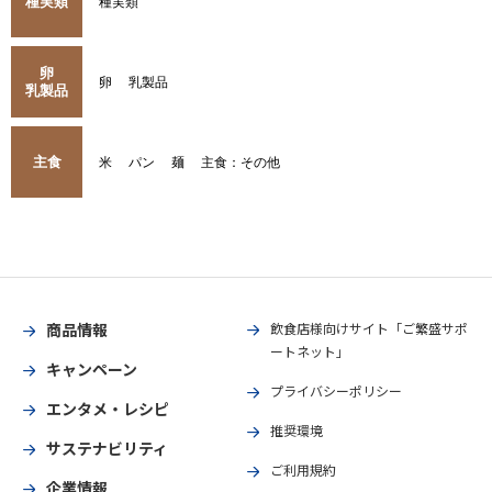
種実類
種実類
卵
卵
乳製品
乳製品
主食
米
パン
麺
主食：その他
商品情報
飲食店様向けサイト「ご繁盛サポ
ートネット」
キャンペーン
プライバシーポリシー
エンタメ・レシピ
推奨環境
サステナビリティ
ご利用規約
企業情報