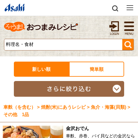
新しい順
簡単順
車麩（を含む） > 焼酎(米)にあうレシピ > 魚介・海藻(貝類) >
その他 1品
金沢おでん
車麩、赤巻、バイ貝などの金沢なら