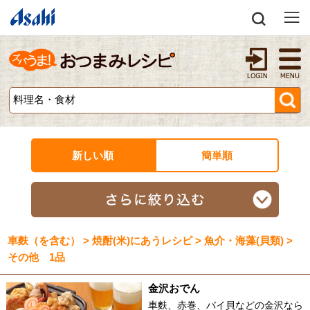
新しい順
簡単順
車麩（を含む） > 焼酎(米)にあうレシピ > 魚介・海藻(貝類) >
その他 1品
金沢おでん
車麩、赤巻、バイ貝などの金沢なら