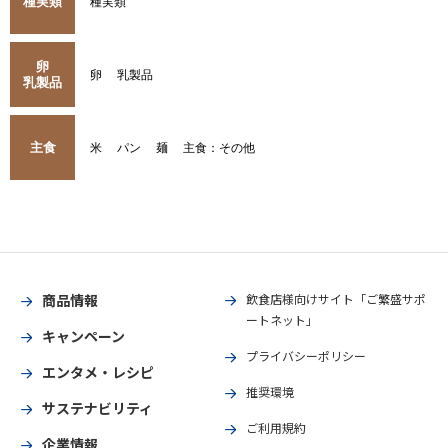
種実類
種実類
卵
卵
乳製品
乳製品
主食
米
パン
麺
主食：その他
商品情報
飲食店様向けサイト「ご繁盛サポ
ートネット」
キャンペーン
プライバシーポリシー
エンタメ・レシピ
推奨環境
サステナビリティ
ご利用規約
企業情報