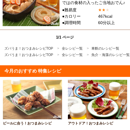
ではの食材の入ったご当地おでん♪
●難易度
★
★
★
●カロリー
467kcal
●調理時間
60分以上
1/1 ページ
ズバうま！おつまみレシピTOP
全レシピ一覧
車麩のレシピ一覧
ズバうま！おつまみレシピTOP
全レシピ一覧
魚介・海藻のレシピ一覧
今月のおすすめ 特集レシピ
ビールに合う！おつまみレシピ
アウトドア！おつまみレシピ