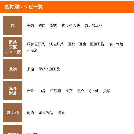
食材別レシピ一覧
肉
牛肉
豚肉
鶏肉
肉：その他
肉：加工品
野菜
緑黄色野菜
淡色野菜
豆類・豆腐・豆加工品
キノコ類
豆類
イモ類
キノコ類
果物
果物
果物：加工品
魚介
赤身
白身
甲殻類
海藻
魚介：その他
貝類
海藻
加工品
乾物
練り製品
漬物