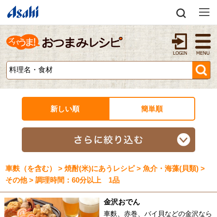
新しい順
簡単順
車麩（を含む） > 焼酎(米)にあうレシピ > 魚介・海藻(貝類) >
その他 > 調理時間：60分以上 1品
金沢おでん
車麩、赤巻、バイ貝などの金沢なら