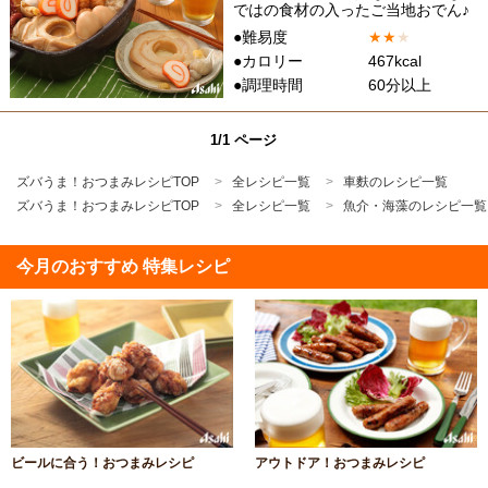
ではの食材の入ったご当地おでん♪
●難易度
★
★
★
●カロリー
467kcal
●調理時間
60分以上
1/1 ページ
ズバうま！おつまみレシピTOP
全レシピ一覧
車麩のレシピ一覧
ズバうま！おつまみレシピTOP
全レシピ一覧
魚介・海藻のレシピ一覧
今月のおすすめ 特集レシピ
ビールに合う！おつまみレシピ
アウトドア！おつまみレシピ