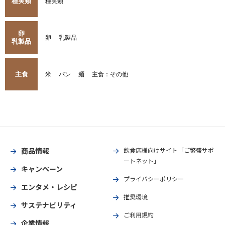
種実類
種実類
卵
卵
乳製品
乳製品
主食
米
パン
麺
主食：その他
商品情報
飲食店様向けサイト「ご繁盛サポ
ートネット」
キャンペーン
プライバシーポリシー
エンタメ・レシピ
推奨環境
サステナビリティ
ご利用規約
企業情報