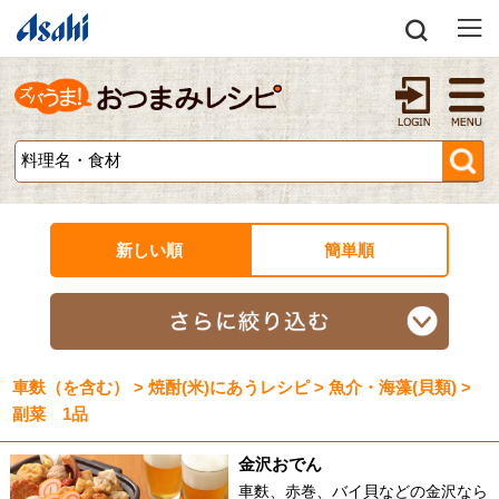
新しい順
簡単順
車麩（を含む） > 焼酎(米)にあうレシピ > 魚介・海藻(貝類) >
副菜 1品
金沢おでん
車麩、赤巻、バイ貝などの金沢なら