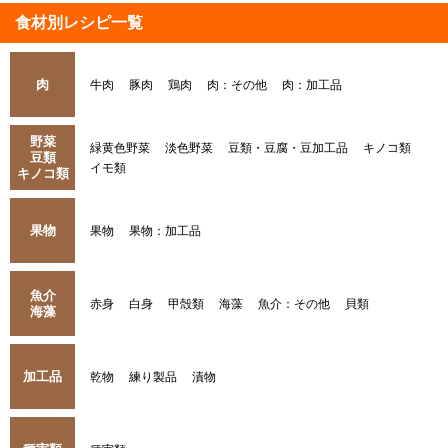
食材別レシピ一覧
肉
牛肉
豚肉
鶏肉
肉：その他
肉：加工品
野菜
緑黄色野菜
淡色野菜
豆類・豆腐・豆加工品
キノコ類
豆類
イモ類
キノコ類
果物
果物
果物：加工品
魚介
赤身
白身
甲殻類
海藻
魚介：その他
貝類
海藻
加工品
乾物
練り製品
漬物