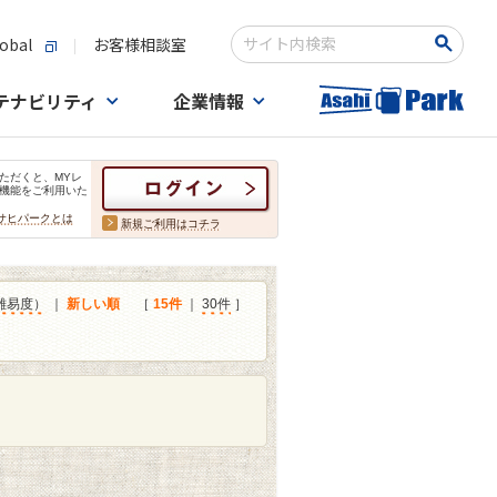
obal
お客様相談室
検索キーワード入力
テナビリティ
企業情報
ただくと、MYレ
機能をご利用いた
サヒパークとは
新規ご利用はコチラ
難易度）
｜
新しい順
［
15件
｜
30件
］