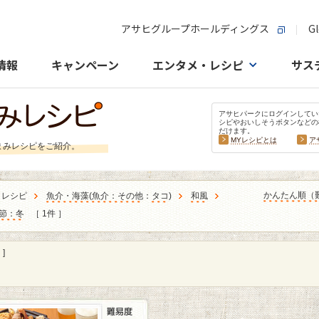
アサヒグループホールディングス
Gl
情報
キャンペーン
エンタメ・レシピ
サス
アサヒパークにログインしてい
シピやおいしそうボタンなどの
だけます。
MYレシピとは
ア
まみレシピをご紹介。
かんたん順（
うレシピ
魚介・海藻
(
魚介：その他
：
タコ
)
和風
節：冬
［ 1件 ］
]