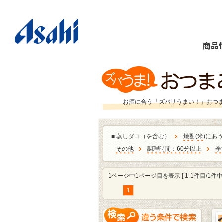
商品
お酒に合う「ズバリうまい！」おつ
■
蒸しダコ（を含む）
焼酎
(
米
)にあ
その他
調理時間：60分以上
季
1ページ中1ページ目を表示 [ 1-1件目/1件中 
1