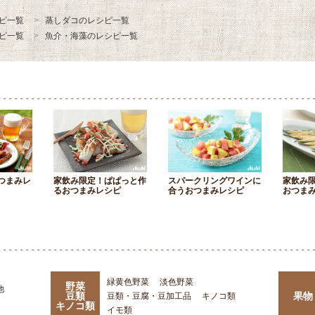
ピ一覧
蒸しダコのレシピ一覧
ピ一覧
魚介・海藻のレシピ一覧
つまみレ
家飲み限定！ぱぱっと作
スパークリングワインに
家飲み
るおつまみレシピ
合うおつまみレシピ
おつま
緑黄色野菜
淡色野菜
野菜
他
豆類
果物
豆類・豆腐・豆加工品
キノコ類
キノコ類
イモ類