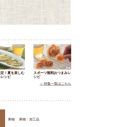
限定！夏を楽しむ
スポーツ観戦おつまみレ
みレシピ
シピ
＞ 特集一覧はこちら
果物
果物：加工品