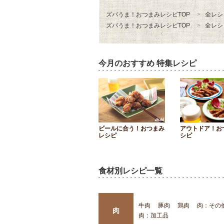
ズバうま！おつまみレシピTOP
全レシ
ズバうま！おつまみレシピTOP
全レシ
今月のおすすめ 特集レシピ
ビールに合う！おつまみ
アウトドア！お
レシピ
シピ
食材別レシピ一覧
牛肉
豚肉
鶏肉
肉：その
肉
肉：加工品