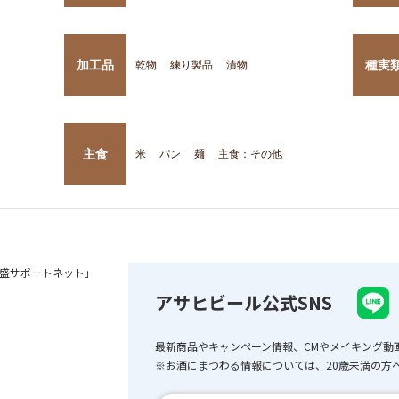
加工品
種実
乾物
練り製品
漬物
主食
米
パン
麺
主食：その他
盛サポートネット」
アサヒビール公式SNS
最新商品やキャンペーン情報、CMやメイキング動
※お酒にまつわる情報については、20歳未満の方へ