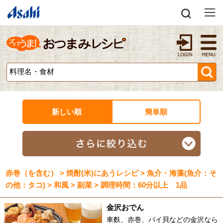
新しい順
簡単順
赤巻（を含む） > 焼酎(米)にあうレシピ > 魚介・海藻(魚介：そ
の他：タコ) > 和風 > 副菜 > 調理時間：60分以上 1品
金沢おでん
車麩、赤巻、バイ貝などの金沢なら