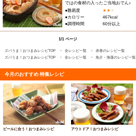
ではの食材の入ったご当地おでん♪
●難易度
★
★
★
●カロリー
467kcal
●調理時間
60分以上
1/1 ページ
ズバうま！おつまみレシピTOP
全レシピ一覧
赤巻のレシピ一覧
ズバうま！おつまみレシピTOP
全レシピ一覧
魚介・海藻のレシピ一覧
今月のおすすめ 特集レシピ
ビールに合う！おつまみレシピ
アウトドア！おつまみレシピ