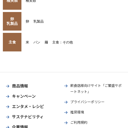
種実類
種実類
卵
卵
乳製品
乳製品
主食
米
パン
麺
主食：その他
商品情報
飲食店様向けサイト「ご繁盛サポ
ートネット」
キャンペーン
プライバシーポリシー
エンタメ・レシピ
推奨環境
サステナビリティ
ご利用規約
企業情報