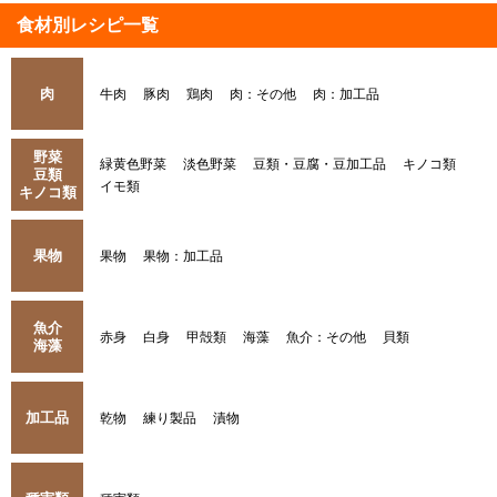
食材別レシピ一覧
肉
牛肉
豚肉
鶏肉
肉：その他
肉：加工品
野菜
緑黄色野菜
淡色野菜
豆類・豆腐・豆加工品
キノコ類
豆類
イモ類
キノコ類
果物
果物
果物：加工品
魚介
赤身
白身
甲殻類
海藻
魚介：その他
貝類
海藻
加工品
乾物
練り製品
漬物