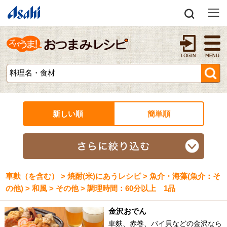
新しい順
簡単順
車麩（を含む） > 焼酎(米)にあうレシピ > 魚介・海藻(魚介：そ
の他) > 和風 > その他 > 調理時間：60分以上 1品
金沢おでん
車麩、赤巻、バイ貝などの金沢なら