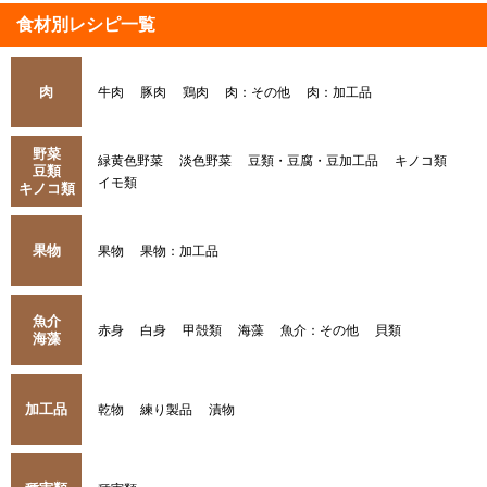
食材別レシピ一覧
肉
牛肉
豚肉
鶏肉
肉：その他
肉：加工品
野菜
緑黄色野菜
淡色野菜
豆類・豆腐・豆加工品
キノコ類
豆類
イモ類
キノコ類
果物
果物
果物：加工品
魚介
赤身
白身
甲殻類
海藻
魚介：その他
貝類
海藻
加工品
乾物
練り製品
漬物