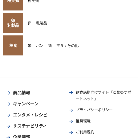
種実類
種実類
卵
卵
乳製品
乳製品
主食
米
パン
麺
主食：その他
商品情報
飲食店様向けサイト「ご繁盛サポ
ートネット」
キャンペーン
プライバシーポリシー
エンタメ・レシピ
推奨環境
サステナビリティ
ご利用規約
企業情報