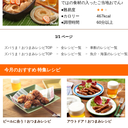
ではの食材の入ったご当地おでん♪
●難易度
★
★
★
●カロリー
467kcal
●調理時間
60分以上
1/1 ページ
ズバうま！おつまみレシピTOP
全レシピ一覧
車麩のレシピ一覧
ズバうま！おつまみレシピTOP
全レシピ一覧
魚介・海藻のレシピ一覧
今月のおすすめ 特集レシピ
ビールに合う！おつまみレシピ
アウトドア！おつまみレシピ