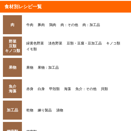
食材別レシピ一覧
肉
牛肉
豚肉
鶏肉
肉：その他
肉：加工品
野菜
緑黄色野菜
淡色野菜
豆類・豆腐・豆加工品
キノコ類
豆類
イモ類
キノコ類
果物
果物
果物：加工品
魚介
赤身
白身
甲殻類
海藻
魚介：その他
貝類
海藻
加工品
乾物
練り製品
漬物