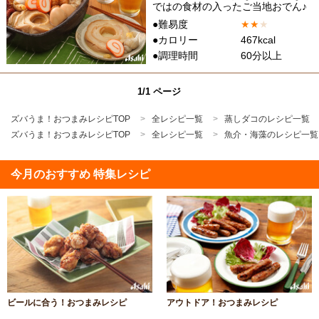
ではの食材の入ったご当地おでん♪
●難易度
★
★
★
●カロリー
467kcal
●調理時間
60分以上
1/1 ページ
ズバうま！おつまみレシピTOP
全レシピ一覧
蒸しダコのレシピ一覧
ズバうま！おつまみレシピTOP
全レシピ一覧
魚介・海藻のレシピ一覧
今月のおすすめ 特集レシピ
ビールに合う！おつまみレシピ
アウトドア！おつまみレシピ