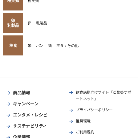
種実類
種実類
卵
卵
乳製品
乳製品
主食
米
パン
麺
主食：その他
商品情報
飲食店様向けサイト「ご繁盛サポ
ートネット」
キャンペーン
プライバシーポリシー
エンタメ・レシピ
推奨環境
サステナビリティ
ご利用規約
企業情報