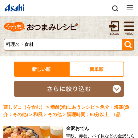
新しい順
簡単順
蒸しダコ（を含む） > 焼酎(米)にあうレシピ > 魚介・海藻(魚
介：その他) > 和風 > その他 > 調理時間：60分以上 1品
金沢おでん
車麩、赤巻、バイ貝などの金沢なら