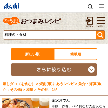
新しい順
簡単順
蒸しダコ（を含む） > 焼酎(米)にあうレシピ > 魚介・海藻(魚
介：その他) > 和風 > その他 1品
金沢おでん
車麩、赤巻、バイ貝などの金沢なら