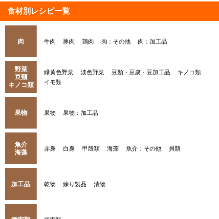
食材別レシピ一覧
肉
牛肉
豚肉
鶏肉
肉：その他
肉：加工品
野菜
緑黄色野菜
淡色野菜
豆類・豆腐・豆加工品
キノコ類
豆類
イモ類
キノコ類
果物
果物
果物：加工品
魚介
赤身
白身
甲殻類
海藻
魚介：その他
貝類
海藻
加工品
乾物
練り製品
漬物