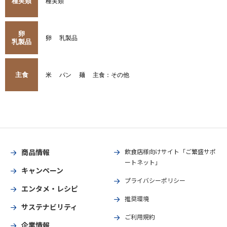
種実類
種実類
卵
卵
乳製品
乳製品
主食
米
パン
麺
主食：その他
商品情報
飲食店様向けサイト「ご繁盛サポ
ートネット」
キャンペーン
プライバシーポリシー
エンタメ・レシピ
推奨環境
サステナビリティ
ご利用規約
企業情報