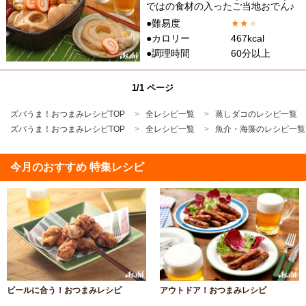
ではの食材の入ったご当地おでん♪
●難易度
★
★
★
●カロリー
467kcal
●調理時間
60分以上
1/1 ページ
ズバうま！おつまみレシピTOP
全レシピ一覧
蒸しダコのレシピ一覧
ズバうま！おつまみレシピTOP
全レシピ一覧
魚介・海藻のレシピ一覧
今月のおすすめ 特集レシピ
ビールに合う！おつまみレシピ
アウトドア！おつまみレシピ