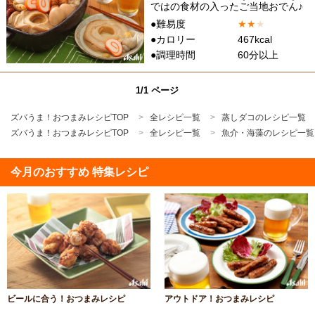
ではの食材の入ったご当地おでん♪
●難易度
★
★
★
●カロリー
467kcal
●調理時間
60分以上
1/1 ページ
ズバうま！おつまみレシピTOP
全レシピ一覧
蒸しダコのレシピ一覧
ズバうま！おつまみレシピTOP
全レシピ一覧
魚介・海藻のレシピ一覧
今月のおすすめ 特集レシピ
ビールに合う！おつまみレシピ
アウトドア！おつまみレシピ