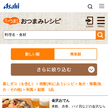
新しい順
簡単順
蒸しダコ（を含む） > 焼酎(米)にあうレシピ > 魚介・海藻(魚
介：その他) > 和風 > 副菜 1品
金沢おでん
車麩、赤巻、バイ貝などの金沢なら