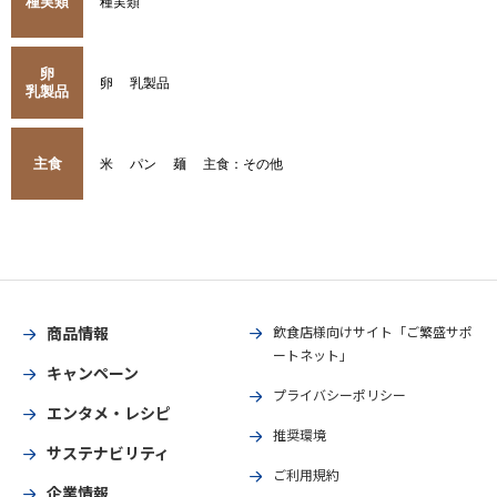
種実類
種実類
卵
卵
乳製品
乳製品
主食
米
パン
麺
主食：その他
商品情報
飲食店様向けサイト「ご繁盛サポ
ートネット」
キャンペーン
プライバシーポリシー
エンタメ・レシピ
推奨環境
サステナビリティ
ご利用規約
企業情報