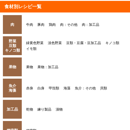
食材別レシピ一覧
肉
牛肉
豚肉
鶏肉
肉：その他
肉：加工品
野菜
緑黄色野菜
淡色野菜
豆類・豆腐・豆加工品
キノコ類
豆類
イモ類
キノコ類
果物
果物
果物：加工品
魚介
赤身
白身
甲殻類
海藻
魚介：その他
貝類
海藻
加工品
乾物
練り製品
漬物