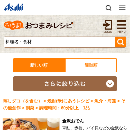
新しい順
簡単順
蒸しダコ（を含む） > 焼酎(米)にあうレシピ > 魚介・海藻 > そ
の他創作 > 副菜 > 調理時間：60分以上 1品
金沢おでん
車麩、赤巻、バイ貝などの金沢なら