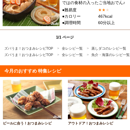
ではの食材の入ったご当地おでん♪
●難易度
★
★
★
●カロリー
467kcal
●調理時間
60分以上
1/1 ページ
ズバうま！おつまみレシピTOP
全レシピ一覧
蒸しダコのレシピ一覧
ズバうま！おつまみレシピTOP
全レシピ一覧
魚介・海藻のレシピ一覧
今月のおすすめ 特集レシピ
ビールに合う！おつまみレシピ
アウトドア！おつまみレシピ