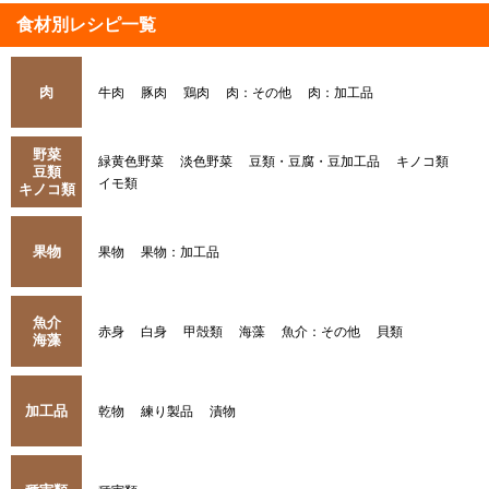
食材別レシピ一覧
肉
牛肉
豚肉
鶏肉
肉：その他
肉：加工品
野菜
緑黄色野菜
淡色野菜
豆類・豆腐・豆加工品
キノコ類
豆類
イモ類
キノコ類
果物
果物
果物：加工品
魚介
赤身
白身
甲殻類
海藻
魚介：その他
貝類
海藻
加工品
乾物
練り製品
漬物