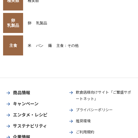
種実類
種実類
卵
卵
乳製品
乳製品
主食
米
パン
麺
主食：その他
商品情報
飲食店様向けサイト「ご繁盛サポ
ートネット」
キャンペーン
プライバシーポリシー
エンタメ・レシピ
推奨環境
サステナビリティ
ご利用規約
企業情報