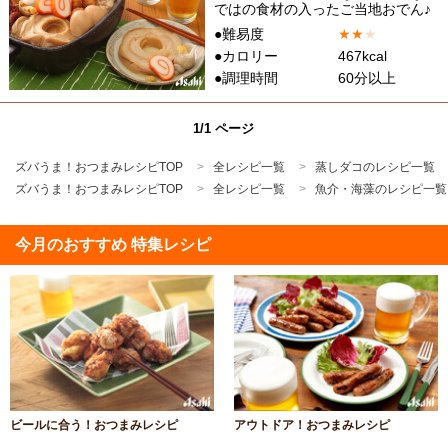
ではの食材の入ったご当地おでん♪
●難易度
★
★
★
●カロリー
467kcal
●調理時間
60分以上
1/1 ページ
ズバうま！おつまみレシピTOP
全レシピ一覧
蒸しダコのレシピ一覧
ズバうま！おつまみレシピTOP
全レシピ一覧
魚介・海藻のレシピ一覧
今月のおすすめ 特集レシピ
ビールに合う！おつまみレシピ
アウトドア！おつまみレシピ