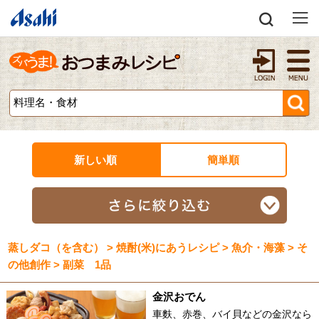
新しい順
簡単順
蒸しダコ（を含む） > 焼酎(米)にあうレシピ > 魚介・海藻 > そ
の他創作 > 副菜 1品
金沢おでん
車麩、赤巻、バイ貝などの金沢なら