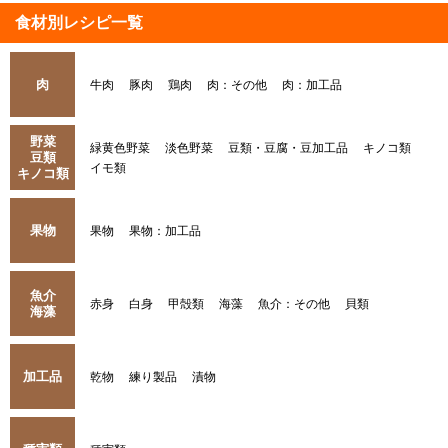
食材別レシピ一覧
肉
牛肉
豚肉
鶏肉
肉：その他
肉：加工品
野菜
緑黄色野菜
淡色野菜
豆類・豆腐・豆加工品
キノコ類
豆類
イモ類
キノコ類
果物
果物
果物：加工品
魚介
赤身
白身
甲殻類
海藻
魚介：その他
貝類
海藻
加工品
乾物
練り製品
漬物