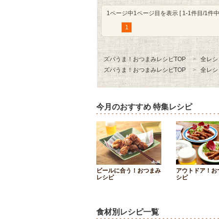
1ページ中1ページ目を表示 [ 1-1件目/1件中 
1
ズバうま！おつまみレシピTOP
全レシ
ズバうま！おつまみレシピTOP
全レシ
今月のおすすめ 特集レシピ
ビールに合う！おつまみ
アウトドア！お
レシピ
シピ
食材別レシピ一覧