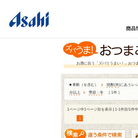
商品
お酒に合う「ズバリうまい！」おつ
■
車麩（を含む）
焼酎
(
米
)にあうレ
分以上
季節：冬
［ 1件 ］
1ページ中1ページ目を表示 [ 1-1件目/1件中 
1