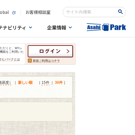
obal
お客様相談室
検索キーワード入力
テナビリティ
企業情報
ただくと、MYレ
機能をご利用いた
サヒパークとは
新規ご利用はコチラ
難易度）
｜
新しい順
［
15件
｜
30件
］