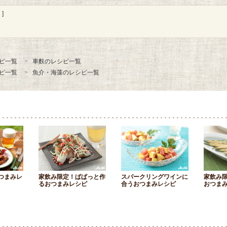
]
ピ一覧
車麩のレシピ一覧
ピ一覧
魚介・海藻のレシピ一覧
つまみレ
家飲み限定！ぱぱっと作
スパークリングワインに
家飲み
るおつまみレシピ
合うおつまみレシピ
おつま