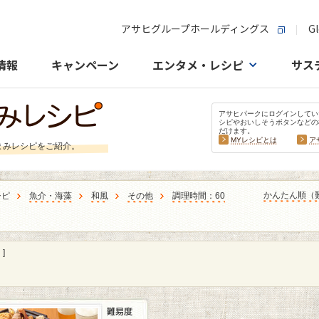
アサヒグループホールディングス
Gl
情報
キャンペーン
エンタメ・レシピ
サス
アサヒパークにログインしてい
シピやおいしそうボタンなどの
だけます。
MYレシピとは
ア
まみレシピをご紹介。
かんたん順（
シピ
魚介・海藻
和風
その他
調理時間：60
]