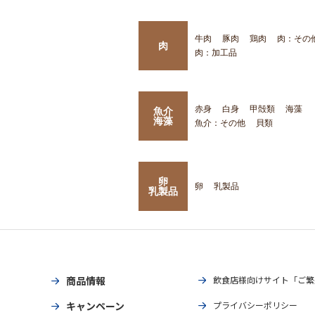
牛肉
豚肉
鶏肉
肉：その
肉
肉：加工品
赤身
白身
甲殻類
海藻
魚介
海藻
魚介：その他
貝類
卵
卵
乳製品
乳製品
商品情報
飲食店様向けサイト「ご繁
キャンペーン
プライバシーポリシー