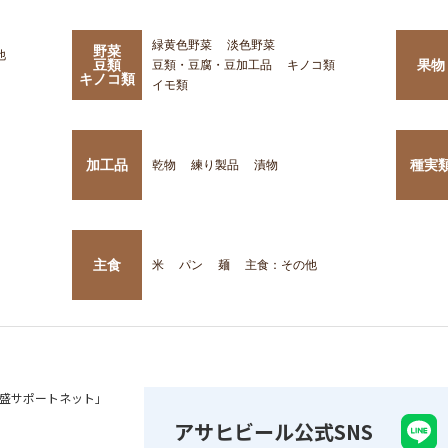
緑黄色野菜
淡色野菜
野菜
他
豆類
果物
豆類・豆腐・豆加工品
キノコ類
キノコ類
イモ類
加工品
種実
乾物
練り製品
漬物
主食
米
パン
麺
主食：その他
盛サポートネット」
アサヒビール公式SNS