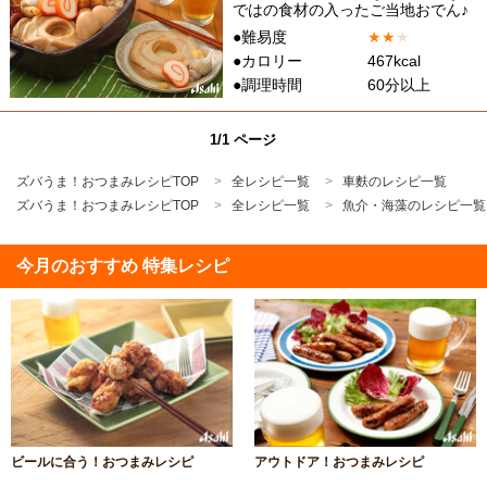
ではの食材の入ったご当地おでん♪
●難易度
★
★
★
●カロリー
467kcal
●調理時間
60分以上
1/1 ページ
ズバうま！おつまみレシピTOP
全レシピ一覧
車麩のレシピ一覧
ズバうま！おつまみレシピTOP
全レシピ一覧
魚介・海藻のレシピ一覧
今月のおすすめ 特集レシピ
ビールに合う！おつまみレシピ
アウトドア！おつまみレシピ