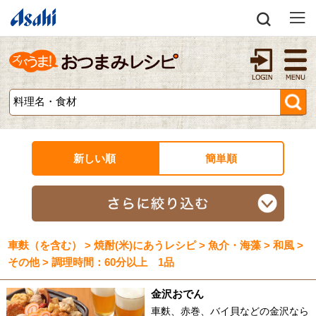
新しい順
簡単順
車麩（を含む） > 焼酎(米)にあうレシピ > 魚介・海藻 > 和風 >
その他 > 調理時間：60分以上 1品
金沢おでん
車麩、赤巻、バイ貝などの金沢なら