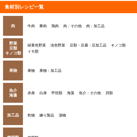
食材別レシピ一覧
肉
牛肉
豚肉
鶏肉
肉：その他
肉：加工品
野菜
緑黄色野菜
淡色野菜
豆類・豆腐・豆加工品
キノコ類
豆類
イモ類
キノコ類
果物
果物
果物：加工品
魚介
赤身
白身
甲殻類
海藻
魚介：その他
貝類
海藻
加工品
乾物
練り製品
漬物