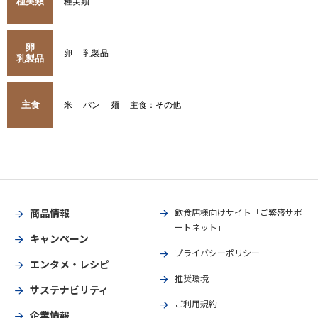
種実類
種実類
卵
卵
乳製品
乳製品
主食
米
パン
麺
主食：その他
商品情報
飲食店様向けサイト「ご繁盛サポ
ートネット」
キャンペーン
プライバシーポリシー
エンタメ・レシピ
推奨環境
サステナビリティ
ご利用規約
企業情報