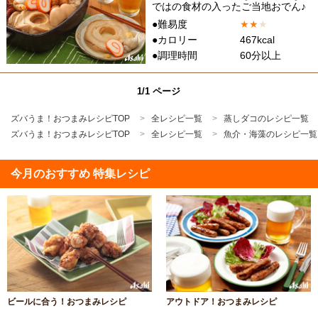
ではの食材の入ったご当地おでん♪
●難易度
★
★
★
●カロリー
467kcal
●調理時間
60分以上
1/1 ページ
ズバうま！おつまみレシピTOP
全レシピ一覧
蒸しダコのレシピ一覧
ズバうま！おつまみレシピTOP
全レシピ一覧
魚介・海藻のレシピ一覧
今月のおすすめ 特集レシピ
ビールに合う！おつまみレシピ
アウトドア！おつまみレシピ