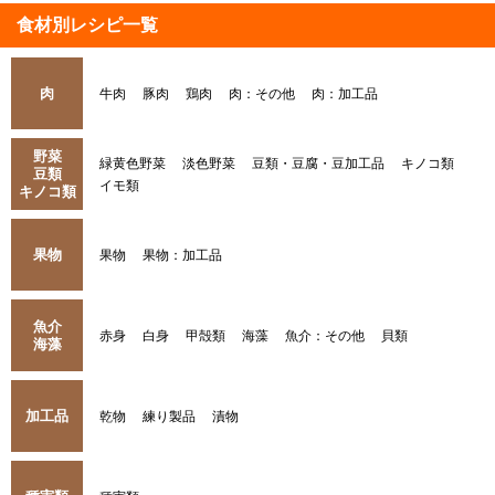
食材別レシピ一覧
肉
牛肉
豚肉
鶏肉
肉：その他
肉：加工品
野菜
緑黄色野菜
淡色野菜
豆類・豆腐・豆加工品
キノコ類
豆類
イモ類
キノコ類
果物
果物
果物：加工品
魚介
赤身
白身
甲殻類
海藻
魚介：その他
貝類
海藻
加工品
乾物
練り製品
漬物