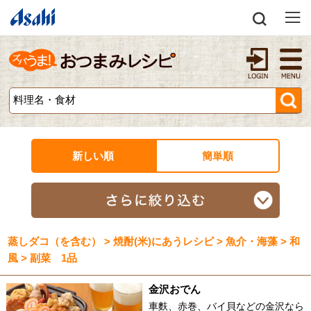
新しい順
簡単順
蒸しダコ（を含む） > 焼酎(米)にあうレシピ > 魚介・海藻 > 和
風 > 副菜 1品
金沢おでん
車麩、赤巻、バイ貝などの金沢なら