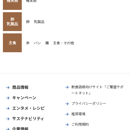
種実類
種実類
卵
卵
乳製品
乳製品
主食
米
パン
麺
主食：その他
商品情報
飲食店様向けサイト「ご繁盛サポ
ートネット」
キャンペーン
プライバシーポリシー
エンタメ・レシピ
推奨環境
サステナビリティ
ご利用規約
企業情報