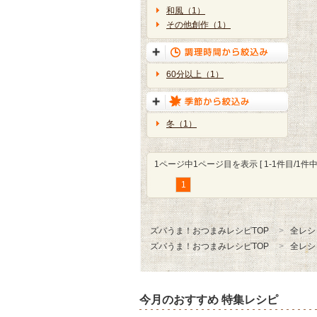
和風（1）
その他創作（1）
60分以上（1）
冬（1）
1ページ中1ページ目を表示 [ 1-1件目/1件中 
1
ズバうま！おつまみレシピTOP
全レシ
ズバうま！おつまみレシピTOP
全レシ
今月のおすすめ 特集レシピ