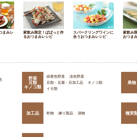
つまみレ
家飲み限定！ぱぱっと作
スパークリングワインに
家飲み
るおつまみレシピ
合うおつまみレシピ
おつま
緑黄色野菜
淡色野菜
野菜
他
豆類
果物
豆類・豆腐・豆加工品
キノコ類
キノコ類
イモ類
加工品
種実
乾物
練り製品
漬物