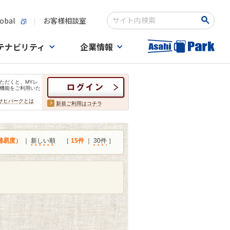
obal
お客様相談室
検索キーワード入力
テナビリティ
企業情報
ただくと、MYレ
機能をご利用いた
サヒパークとは
新規ご利用はコチラ
難易度）
｜
新しい順
［
15件
｜
30件
］