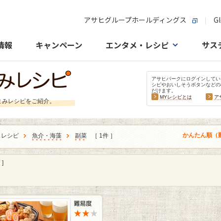
アサヒグループホールディングス
Gl
情報
キャンペーン
エンタメ・レシピ
サス
アサヒパークにログインしてい
シピやおいしそうボタンなどの
だけます。
MYレシピとは
ア
まみレシピをご紹介。
かんたん順（
うレシピ
魚介・海藻
副菜
［ 1件 ］
]