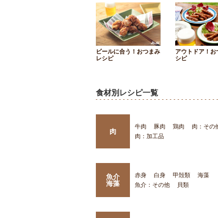
ビールに合う！おつまみ
アウトドア！お
レシピ
シピ
食材別レシピ一覧
牛肉
豚肉
鶏肉
肉：その
肉
肉：加工品
赤身
白身
甲殻類
海藻
魚介
海藻
魚介：その他
貝類