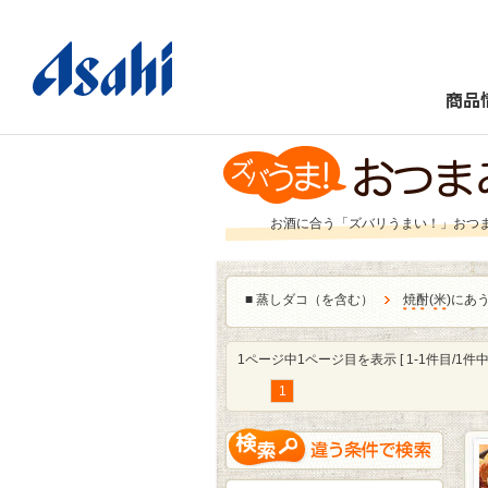
商品
お酒に合う「ズバリうまい！」おつ
■
蒸しダコ（を含む）
焼酎
(
米
)にあ
1ページ中1ページ目を表示 [ 1-1件目/1件中 
1