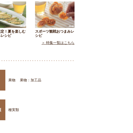
限定！夏を楽しむ
スポーツ観戦おつまみレ
みレシピ
シピ
＞ 特集一覧はこちら
果物
果物：加工品
類
種実類