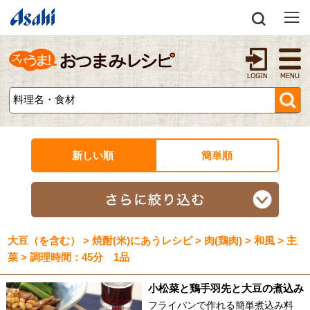
新しい順
簡単順
大豆（を含む） > 焼酎(米)にあうレシピ > 肉(鶏肉) > 和風 > 主
菜 > 調理時間：45分 1品
小松菜と鶏手羽先と大豆の煮込み
フライパンで作れる簡単煮込み料