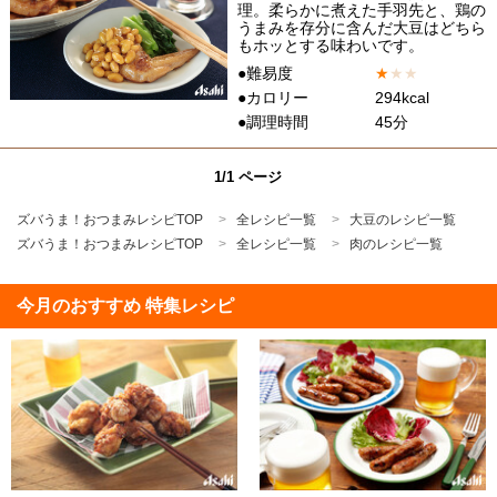
理。柔らかに煮えた手羽先と、鶏の
うまみを存分に含んだ大豆はどちら
もホッとする味わいです。
●難易度
★
★
★
●カロリー
294kcal
●調理時間
45分
1/1 ページ
ズバうま！おつまみレシピTOP
全レシピ一覧
大豆のレシピ一覧
ズバうま！おつまみレシピTOP
全レシピ一覧
肉のレシピ一覧
今月のおすすめ 特集レシピ