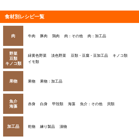
食材別レシピ一覧
肉
牛肉
豚肉
鶏肉
肉：その他
肉：加工品
野菜
緑黄色野菜
淡色野菜
豆類・豆腐・豆加工品
キノコ類
豆類
イモ類
キノコ類
果物
果物
果物：加工品
魚介
赤身
白身
甲殻類
海藻
魚介：その他
貝類
海藻
加工品
乾物
練り製品
漬物