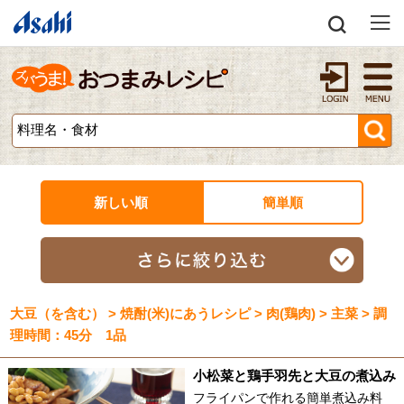
新しい順
簡単順
大豆（を含む） > 焼酎(米)にあうレシピ > 肉(鶏肉) > 主菜 > 調
理時間：45分 1品
小松菜と鶏手羽先と大豆の煮込み
フライパンで作れる簡単煮込み料