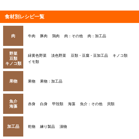
食材別レシピ一覧
肉
牛肉
豚肉
鶏肉
肉：その他
肉：加工品
野菜
緑黄色野菜
淡色野菜
豆類・豆腐・豆加工品
キノコ類
豆類
イモ類
キノコ類
果物
果物
果物：加工品
魚介
赤身
白身
甲殻類
海藻
魚介：その他
貝類
海藻
加工品
乾物
練り製品
漬物