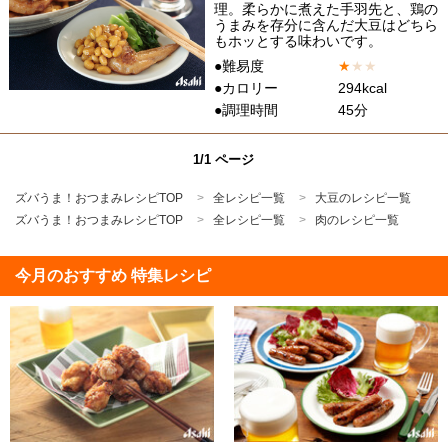
理。柔らかに煮えた手羽先と、鶏の
うまみを存分に含んだ大豆はどちら
もホッとする味わいです。
●難易度
★
★
★
●カロリー
294kcal
●調理時間
45分
1/1 ページ
ズバうま！おつまみレシピTOP
全レシピ一覧
大豆のレシピ一覧
ズバうま！おつまみレシピTOP
全レシピ一覧
肉のレシピ一覧
今月のおすすめ 特集レシピ