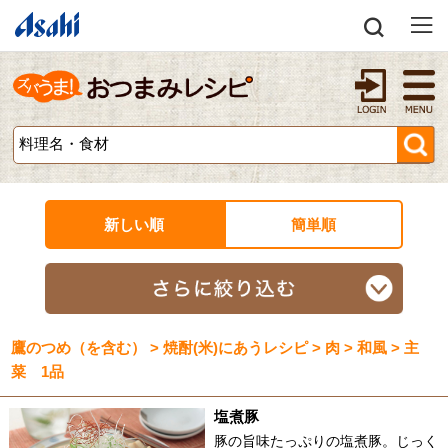
新しい順
簡単順
鷹のつめ（を含む） > 焼酎(米)にあうレシピ > 肉 > 和風 > 主
菜 1品
塩煮豚
豚の旨味たっぷりの塩煮豚。じっく