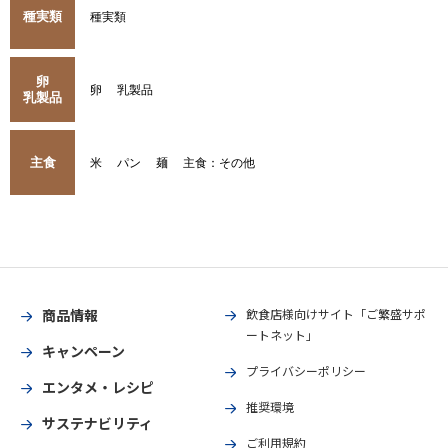
種実類
種実類
卵
卵
乳製品
乳製品
主食
米
パン
麺
主食：その他
商品情報
飲食店様向けサイト「ご繁盛サポ
ートネット」
キャンペーン
プライバシーポリシー
エンタメ・レシピ
推奨環境
サステナビリティ
ご利用規約