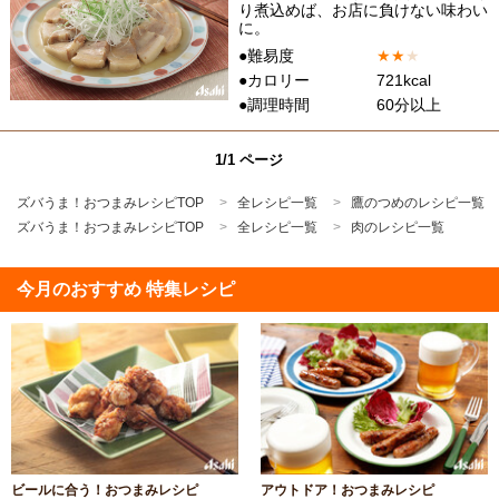
り煮込めば、お店に負けない味わい
に。
●難易度
★
★
★
●カロリー
721kcal
●調理時間
60分以上
1/1 ページ
ズバうま！おつまみレシピTOP
全レシピ一覧
鷹のつめのレシピ一覧
ズバうま！おつまみレシピTOP
全レシピ一覧
肉のレシピ一覧
今月のおすすめ 特集レシピ
ビールに合う！おつまみレシピ
アウトドア！おつまみレシピ