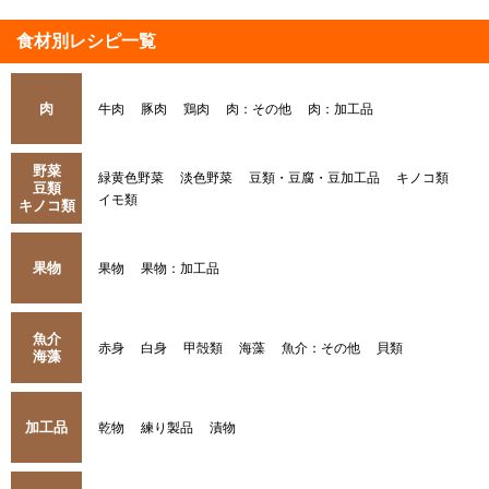
食材別レシピ一覧
肉
牛肉
豚肉
鶏肉
肉：その他
肉：加工品
野菜
緑黄色野菜
淡色野菜
豆類・豆腐・豆加工品
キノコ類
豆類
イモ類
キノコ類
果物
果物
果物：加工品
魚介
赤身
白身
甲殻類
海藻
魚介：その他
貝類
海藻
加工品
乾物
練り製品
漬物