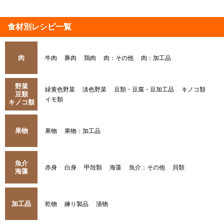
食材別レシピ一覧
肉
牛肉
豚肉
鶏肉
肉：その他
肉：加工品
野菜
緑黄色野菜
淡色野菜
豆類・豆腐・豆加工品
キノコ類
豆類
イモ類
キノコ類
果物
果物
果物：加工品
魚介
赤身
白身
甲殻類
海藻
魚介：その他
貝類
海藻
加工品
乾物
練り製品
漬物