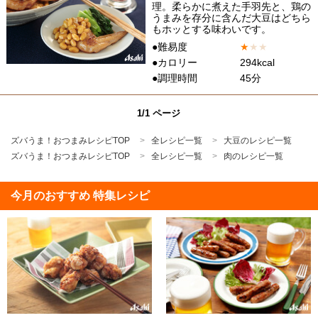
理。柔らかに煮えた手羽先と、鶏の
うまみを存分に含んだ大豆はどちら
もホッとする味わいです。
●難易度
★
★
★
●カロリー
294kcal
●調理時間
45分
1/1 ページ
ズバうま！おつまみレシピTOP
全レシピ一覧
大豆のレシピ一覧
ズバうま！おつまみレシピTOP
全レシピ一覧
肉のレシピ一覧
今月のおすすめ 特集レシピ