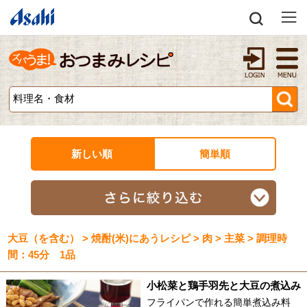
新しい順
簡単順
大豆（を含む） > 焼酎(米)にあうレシピ > 肉 > 主菜 > 調理時
間：45分 1品
小松菜と鶏手羽先と大豆の煮込み
フライパンで作れる簡単煮込み料