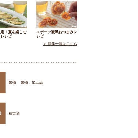
限定！夏を楽しむ
スポーツ観戦おつまみレ
みレシピ
シピ
＞ 特集一覧はこちら
果物
果物：加工品
類
種実類