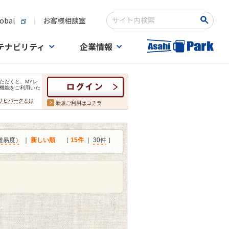
obal
お客様相談室
検索キーワード入力
テナビリティ
企業情報
ただくと、MYレ
機能をご利用いた
サヒパークとは
新規ご利用はコチラ
難易度）
｜
新しい順
［
15件
｜
30件
］