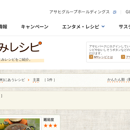
アサヒグループホールディングス
Gl
情報
キャンペーン
エンタメ・レシピ
サス
アサヒパークにログインしてい
シピやおいしそうボタンなどの
だけます。
MYレシピとは
ア
まみレシピをご紹介。
かんたん順（
米
)にあうレシピ
主菜
［ 1件 ］
]