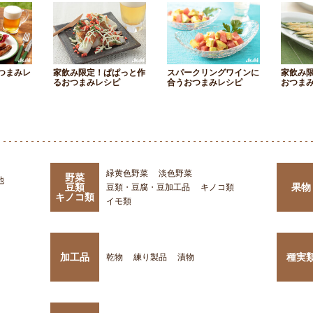
つまみレ
家飲み限定！ぱぱっと作
スパークリングワインに
家飲み
るおつまみレシピ
合うおつまみレシピ
おつま
緑黄色野菜
淡色野菜
野菜
他
豆類
果物
豆類・豆腐・豆加工品
キノコ類
キノコ類
イモ類
加工品
種実
乾物
練り製品
漬物