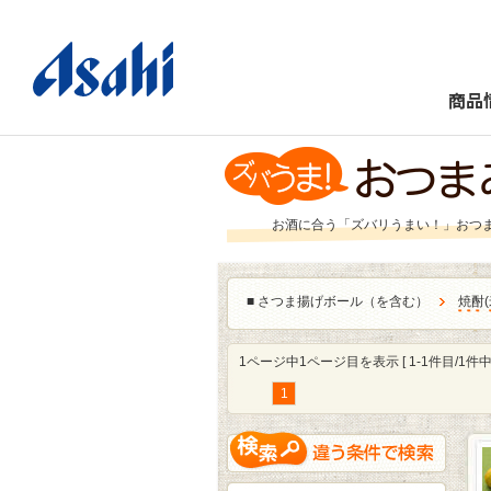
商品
お酒に合う「ズバリうまい！」おつ
■
さつま揚げボール（を含む）
焼酎
(
1ページ中1ページ目を表示 [ 1-1件目/1件中 
1