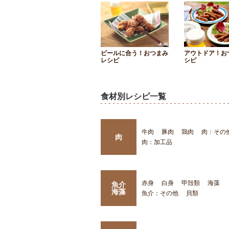
ビールに合う！おつまみ
アウトドア！お
レシピ
シピ
食材別レシピ一覧
牛肉
豚肉
鶏肉
肉：その
肉
肉：加工品
赤身
白身
甲殻類
海藻
魚介
海藻
魚介：その他
貝類