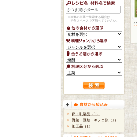
※複数の言葉で検索する場合は、
半角スペースで区切ってください。
卵・乳製品（1）
野菜・豆類・キノコ類（1）
加工品（1）