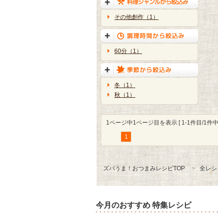
その他創作（1）
60分（1）
冬（1）
秋（1）
1ページ中1ページ目を表示 [ 1-1件目/1件中 
1
ズバうま！おつまみレシピTOP
全レシ
今月のおすすめ 特集レシピ