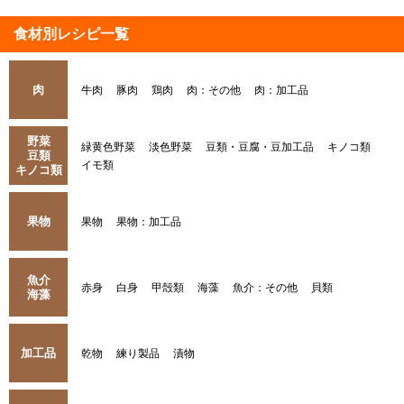
食材別レシピ一覧
肉
牛肉
豚肉
鶏肉
肉：その他
肉：加工品
野菜
緑黄色野菜
淡色野菜
豆類・豆腐・豆加工品
キノコ類
豆類
イモ類
キノコ類
果物
果物
果物：加工品
魚介
赤身
白身
甲殻類
海藻
魚介：その他
貝類
海藻
加工品
乾物
練り製品
漬物