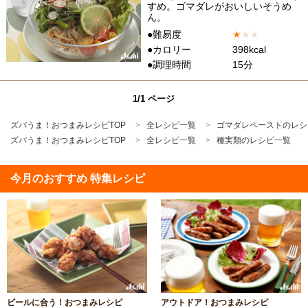
すめ。ゴマダレがおいしいそうめ
ん。
●難易度
★
★
★
●カロリー
398kcal
●調理時間
15分
1/1 ページ
ズバうま！おつまみレシピTOP
全レシピ一覧
ゴマダレペーストのレシ
ズバうま！おつまみレシピTOP
全レシピ一覧
種実類のレシピ一覧
今月のおすすめ 特集レシピ
ビールに合う！おつまみレシピ
アウトドア！おつまみレシピ