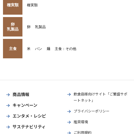
種実類
種実類
卵
卵
乳製品
乳製品
主食
米
パン
麺
主食：その他
商品情報
飲食店様向けサイト「ご繁盛サポ
ートネット」
キャンペーン
プライバシーポリシー
エンタメ・レシピ
推奨環境
サステナビリティ
ご利用規約