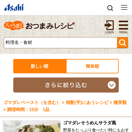
新しい順
簡単順
ゴマダレペースト（を含む） > 焼酎(芋)にあうレシピ > 種実類
> 調理時間：15分 1品
ゴマダレそうめんサラダ風
野菜をたっぷり食べたい時にもおす