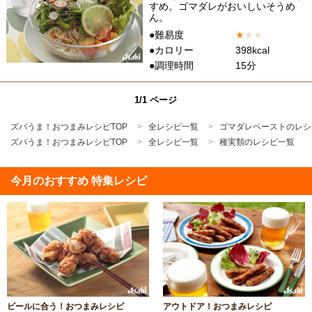
すめ。ゴマダレがおいしいそうめ
ん。
●難易度
★
★
★
●カロリー
398kcal
●調理時間
15分
1/1 ページ
ズバうま！おつまみレシピTOP
全レシピ一覧
ゴマダレペーストのレシ
ズバうま！おつまみレシピTOP
全レシピ一覧
種実類のレシピ一覧
今月のおすすめ 特集レシピ
ビールに合う！おつまみレシピ
アウトドア！おつまみレシピ