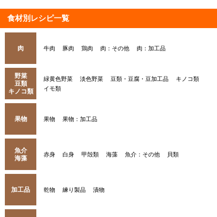
食材別レシピ一覧
肉
牛肉
豚肉
鶏肉
肉：その他
肉：加工品
野菜
緑黄色野菜
淡色野菜
豆類・豆腐・豆加工品
キノコ類
豆類
イモ類
キノコ類
果物
果物
果物：加工品
魚介
赤身
白身
甲殻類
海藻
魚介：その他
貝類
海藻
加工品
乾物
練り製品
漬物