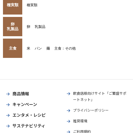
種実類
種実類
卵
卵
乳製品
乳製品
主食
米
パン
麺
主食：その他
商品情報
飲食店様向けサイト「ご繁盛サポ
ートネット」
キャンペーン
プライバシーポリシー
エンタメ・レシピ
推奨環境
サステナビリティ
ご利用規約