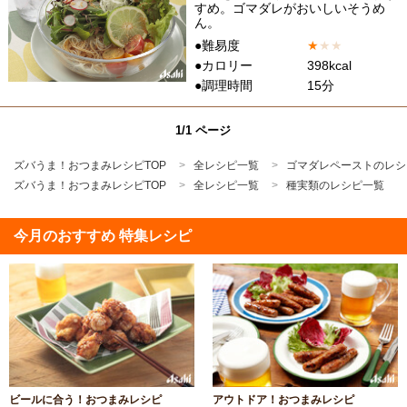
すめ。ゴマダレがおいしいそうめ
ん。
●難易度
★
★
★
●カロリー
398kcal
●調理時間
15分
1/1 ページ
ズバうま！おつまみレシピTOP
全レシピ一覧
ゴマダレペーストのレシ
ズバうま！おつまみレシピTOP
全レシピ一覧
種実類のレシピ一覧
今月のおすすめ 特集レシピ
ビールに合う！おつまみレシピ
アウトドア！おつまみレシピ