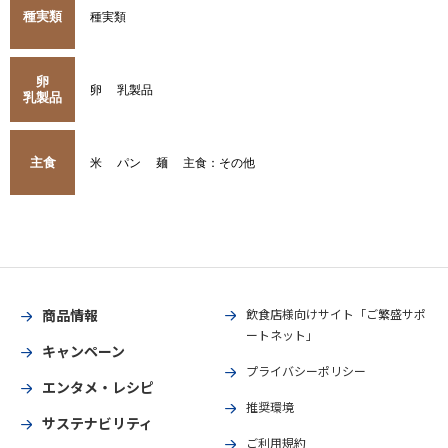
種実類
種実類
卵
卵
乳製品
乳製品
主食
米
パン
麺
主食：その他
商品情報
飲食店様向けサイト「ご繁盛サポ
ートネット」
キャンペーン
プライバシーポリシー
エンタメ・レシピ
推奨環境
サステナビリティ
ご利用規約