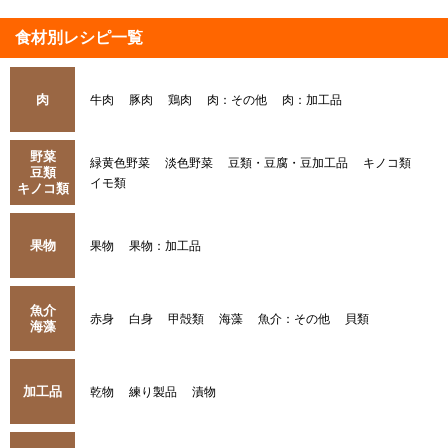
食材別レシピ一覧
肉
牛肉
豚肉
鶏肉
肉：その他
肉：加工品
野菜
緑黄色野菜
淡色野菜
豆類・豆腐・豆加工品
キノコ類
豆類
イモ類
キノコ類
果物
果物
果物：加工品
魚介
赤身
白身
甲殻類
海藻
魚介：その他
貝類
海藻
加工品
乾物
練り製品
漬物