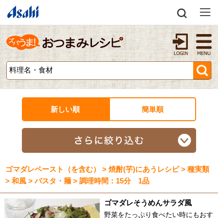
新しい順
簡単順
ゴマダレペースト（を含む） > 焼酎(芋)にあうレシピ > 種実類
> 和風 > パスタ・麺 > 調理時間：15分 1品
ゴマダレそうめんサラダ風
野菜をたっぷり食べたい時にもおす