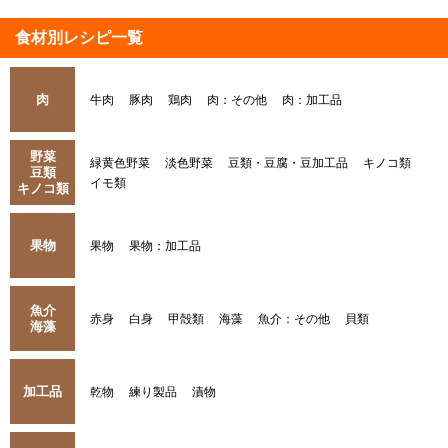
食材別レシピ一覧
肉
牛肉
豚肉
鶏肉
肉：その他
肉：加工品
野菜
緑黄色野菜
淡色野菜
豆類・豆腐・豆加工品
キノコ類
豆類
イモ類
キノコ類
果物
果物
果物：加工品
魚介
赤身
白身
甲殻類
海藻
魚介：その他
貝類
海藻
加工品
乾物
練り製品
漬物