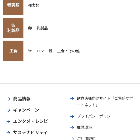
種実類
種実類
卵
卵
乳製品
乳製品
主食
米
パン
麺
主食：その他
商品情報
飲食店様向けサイト「ご繁盛サポ
ートネット」
キャンペーン
プライバシーポリシー
エンタメ・レシピ
推奨環境
サステナビリティ
ご利用規約