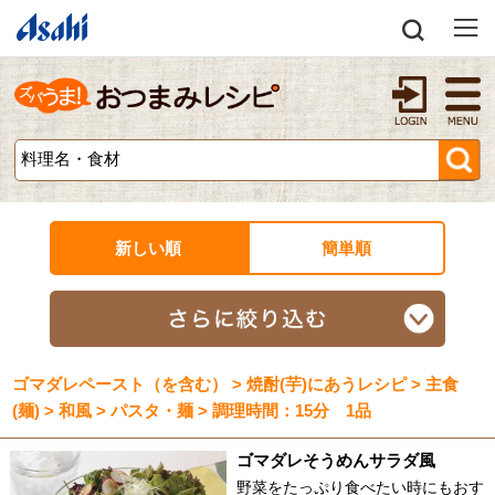
新しい順
簡単順
ゴマダレペースト（を含む） > 焼酎(芋)にあうレシピ > 主食
(麺) > 和風 > パスタ・麺 > 調理時間：15分 1品
ゴマダレそうめんサラダ風
野菜をたっぷり食べたい時にもおす