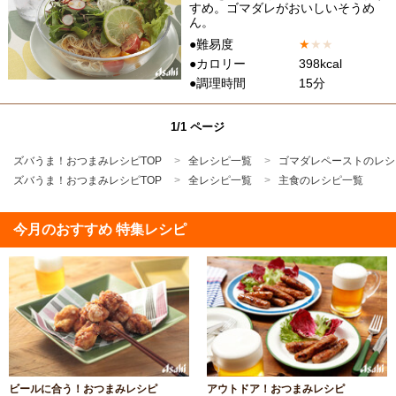
すめ。ゴマダレがおいしいそうめ
ん。
●難易度
★
★
★
●カロリー
398kcal
●調理時間
15分
1/1 ページ
ズバうま！おつまみレシピTOP
全レシピ一覧
ゴマダレペーストのレシ
ズバうま！おつまみレシピTOP
全レシピ一覧
主食のレシピ一覧
今月のおすすめ 特集レシピ
ビールに合う！おつまみレシピ
アウトドア！おつまみレシピ