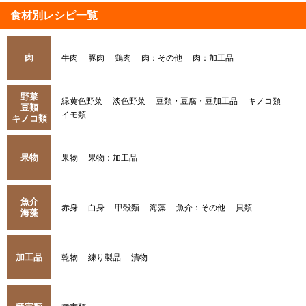
食材別レシピ一覧
肉
牛肉
豚肉
鶏肉
肉：その他
肉：加工品
野菜
緑黄色野菜
淡色野菜
豆類・豆腐・豆加工品
キノコ類
豆類
イモ類
キノコ類
果物
果物
果物：加工品
魚介
赤身
白身
甲殻類
海藻
魚介：その他
貝類
海藻
加工品
乾物
練り製品
漬物