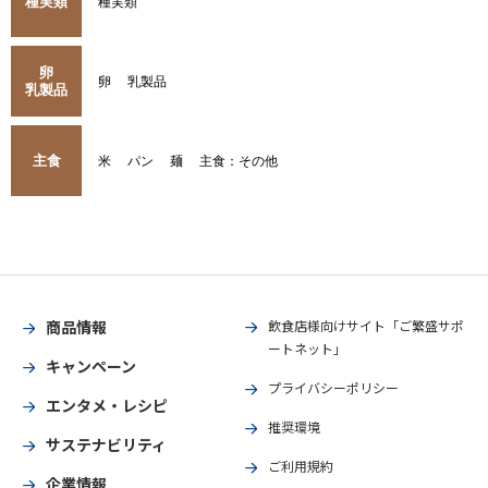
種実類
種実類
卵
卵
乳製品
乳製品
主食
米
パン
麺
主食：その他
商品情報
飲食店様向けサイト「ご繁盛サポ
ートネット」
キャンペーン
プライバシーポリシー
エンタメ・レシピ
推奨環境
サステナビリティ
ご利用規約
企業情報