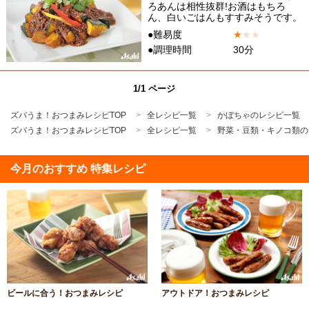
ろあんは相性抜群!お酒はもちろ
ん、白いごはんもすすみそうです。
●難易度
★
★
★
●調理時間
30分
1/1 ページ
ズバうま！おつまみレシピTOP
全レシピ一覧
かぼちゃのレシピ一覧
ズバうま！おつまみレシピTOP
全レシピ一覧
野菜・豆類・キノコ類の
今月のおすすめ 特集レシピ
ビールに合う！おつまみレシピ
アウトドア！おつまみレシピ