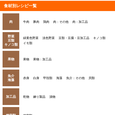
食材別レシピ一覧
肉
牛肉
豚肉
鶏肉
肉：その他
肉：加工品
野菜
緑黄色野菜
淡色野菜
豆類・豆腐・豆加工品
キノコ類
豆類
イモ類
キノコ類
果物
果物
果物：加工品
魚介
赤身
白身
甲殻類
海藻
魚介：その他
貝類
海藻
加工品
乾物
練り製品
漬物