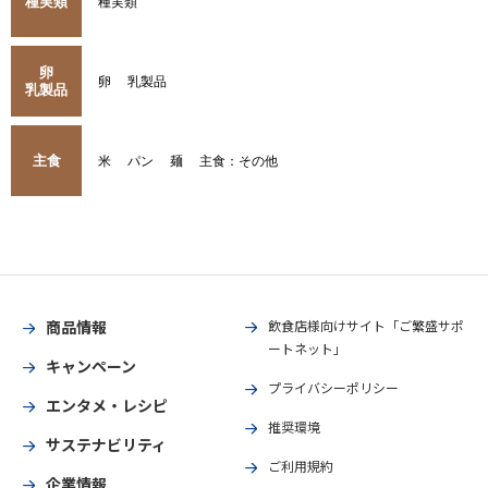
種実類
種実類
卵
卵
乳製品
乳製品
主食
米
パン
麺
主食：その他
商品情報
飲食店様向けサイト「ご繁盛サポ
ートネット」
キャンペーン
プライバシーポリシー
エンタメ・レシピ
推奨環境
サステナビリティ
ご利用規約
企業情報