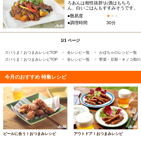
ろあんは相性抜群!お酒はもちろ
ん、白いごはんもすすみそうです。
●難易度
★
★
★
●調理時間
30分
1/1 ページ
ズバうま！おつまみレシピTOP
全レシピ一覧
かぼちゃのレシピ一覧
ズバうま！おつまみレシピTOP
全レシピ一覧
野菜・豆類・キノコ類の
今月のおすすめ 特集レシピ
ビールに合う！おつまみレシピ
アウトドア！おつまみレシピ