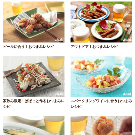
ビールに合う！おつまみレシピ
アウトドア！おつまみレシピ
家飲み限定！ぱぱっと作るおつまみレ
スパークリングワインに合うおつまみ
シピ
レシピ