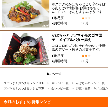
ホクホクのかぼちゃとピリ辛のそぼ
ろあんは相性抜群!お酒はもちろ
ん、白いごはんもすすみそうです。
●難易度
★
★
★
●調理時間
30分
かぼちゃとサツマイモのゴマ団
子 メイプルバター添え
コロコロのゴマ団子がかわいい中華
風のデザート感覚のお菓子です。
●難易度
★
★
★
●調理時間
30分
1/1 ページ
ズバうま！おつまみレシピTOP
全レシピ一覧
かぼちゃのレシピ一覧
ズバうま！おつまみレシピTOP
全レシピ一覧
野菜・豆類・キノコ類の
今月のおすすめ 特集レシピ