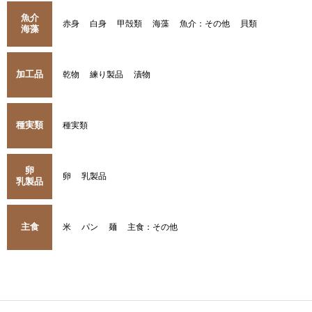
魚介
赤身
白身
甲殻類
海藻
魚介：その他
貝類
海藻
加工品
乾物
練り製品
漬物
種実類
種実類
卵
卵
乳製品
乳製品
主食
米
パン
麺
主食：その他