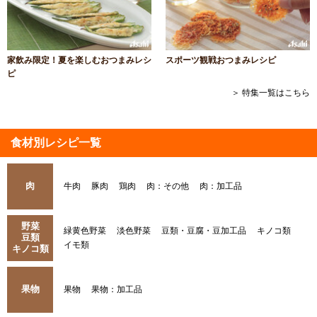
家飲み限定！夏を楽しむおつまみレシ
スポーツ観戦おつまみレシピ
ピ
＞ 特集一覧はこちら
食材別レシピ一覧
肉
牛肉
豚肉
鶏肉
肉：その他
肉：加工品
野菜
緑黄色野菜
淡色野菜
豆類・豆腐・豆加工品
キノコ類
豆類
イモ類
キノコ類
果物
果物
果物：加工品