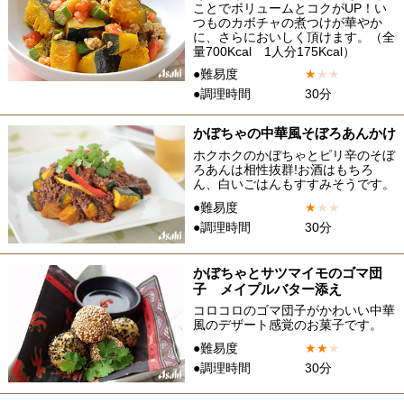
ことでボリュームとコクがUP！い
つものカボチャの煮つけが華やか
に、さらにおいしく頂けます。（全
量700Kcal 1人分175Kcal）
●難易度
★
★
★
●調理時間
30分
かぼちゃの中華風そぼろあんかけ
ホクホクのかぼちゃとピリ辛のそぼ
ろあんは相性抜群!お酒はもちろ
ん、白いごはんもすすみそうです。
●難易度
★
★
★
●調理時間
30分
かぼちゃとサツマイモのゴマ団
子 メイプルバター添え
コロコロのゴマ団子がかわいい中華
風のデザート感覚のお菓子です。
●難易度
★
★
★
●調理時間
30分