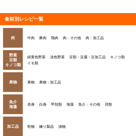
食材別レシピ一覧
肉
牛肉
豚肉
鶏肉
肉：その他
肉：加工品
野菜
緑黄色野菜
淡色野菜
豆類・豆腐・豆加工品
キノコ類
豆類
イモ類
キノコ類
果物
果物
果物：加工品
魚介
赤身
白身
甲殻類
海藻
魚介：その他
貝類
海藻
加工品
乾物
練り製品
漬物