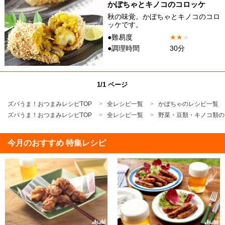
かぼちゃとキノコのコロッケ
秋の味覚。かぼちゃとキノコのコロ
ッケです。
●難易度
★
★
★
●調理時間
30分
1/1 ページ
ズバうま！おつまみレシピTOP
全レシピ一覧
かぼちゃのレシピ一覧
ズバうま！おつまみレシピTOP
全レシピ一覧
野菜・豆類・キノコ類の
今月のおすすめ 特集レシピ