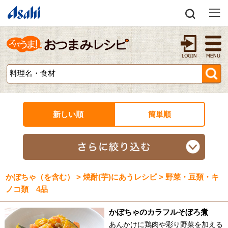
新しい順
簡単順
かぼちゃ（を含む） > 焼酎(芋)にあうレシピ > 野菜・豆類・キ
ノコ類 4品
かぼちゃのカラフルそぼろ煮
あんかけに鶏肉や彩り野菜を加える