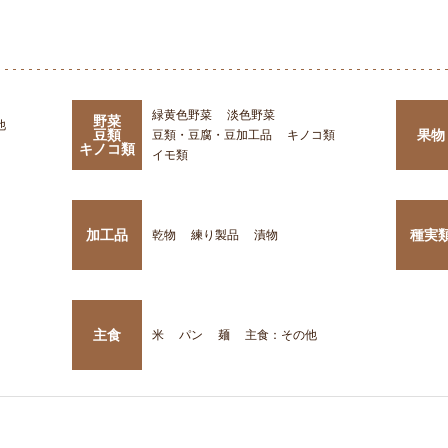
緑黄色野菜
淡色野菜
野菜
他
豆類
果物
豆類・豆腐・豆加工品
キノコ類
キノコ類
イモ類
加工品
種実
乾物
練り製品
漬物
主食
米
パン
麺
主食：その他