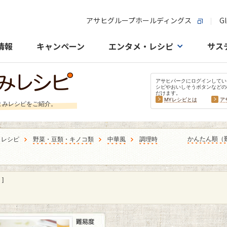
アサヒグループホールディングス
Gl
情報
キャンペーン
エンタメ・レシピ
サス
アサヒパークにログインしてい
シピやおいしそうボタンなどの
だけます。
MYレシピとは
ア
まみレシピをご紹介。
かんたん順（
うレシピ
野菜・豆類・キノコ類
中華風
調理時
]