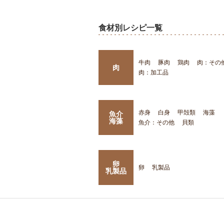
食材別レシピ一覧
牛肉
豚肉
鶏肉
肉：その
肉
肉：加工品
赤身
白身
甲殻類
海藻
魚介
海藻
魚介：その他
貝類
卵
卵
乳製品
乳製品