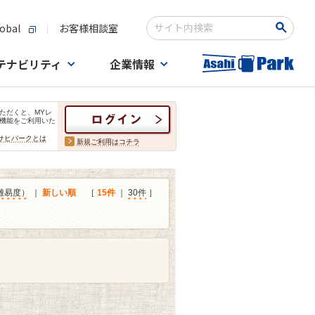
obal
お客様相談室
検索キーワード入力
テナビリティ
企業情報
ただくと、MYレ
機能をご利用いた
サヒパークとは
新規ご利用はコチラ
難易度）
｜
新しい順
［
15件
｜
30件
］