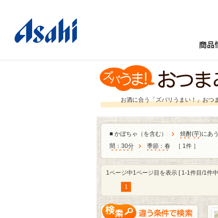
商品
お酒に合う「ズバリうまい！」おつ
■
かぼちゃ（を含む）
焼酎
(
芋
)にあ
間：30分
季節：春
［ 1件 ］
1ページ中1ページ目を表示 [ 1-1件目/1件中 
1