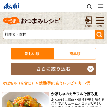
新しい順
簡単順
かぼちゃ（を含む） > 焼酎(芋)にあうレシピ > 肉 2品
かぼちゃのカラフルそぼろ煮
あんかけに鶏肉や彩り野菜を加える
ことでボリュームとコクがUP！い