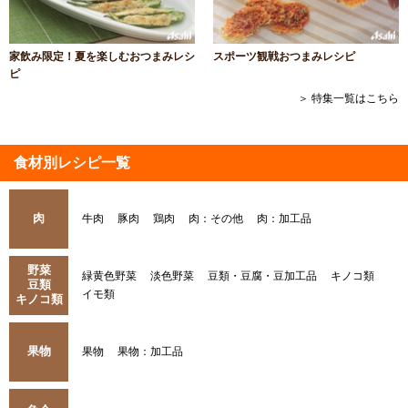
家飲み限定！夏を楽しむおつまみレシ
スポーツ観戦おつまみレシピ
ピ
＞ 特集一覧はこちら
食材別レシピ一覧
肉
牛肉
豚肉
鶏肉
肉：その他
肉：加工品
野菜
緑黄色野菜
淡色野菜
豆類・豆腐・豆加工品
キノコ類
豆類
イモ類
キノコ類
果物
果物
果物：加工品