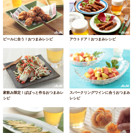
ビールに合う！おつまみレシピ
アウトドア！おつまみレシピ
家飲み限定！ぱぱっと作るおつまみレ
スパークリングワインに合うおつまみ
シピ
レシピ