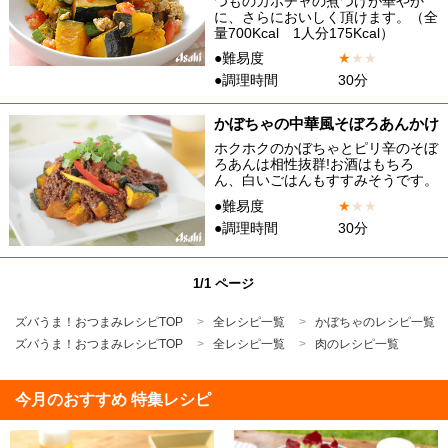
つものカボチャの煮つけが華やか
に、さらにおいしく頂けます。（全
量700Kcal 1人分175Kcal）
●難易度
★
★
★
●調理時間
30分
かぼちゃの中華風そぼろあんかけ
ホクホクのかぼちゃとピリ辛のそぼ
ろあんは相性抜群!お酒はもちろ
ん、白いごはんもすすみそうです。
●難易度
★
★
★
●調理時間
30分
1/1 ページ
ズバうま！おつまみレシピTOP
全レシピ一覧
かぼちゃのレシピ一覧
ズバうま！おつまみレシピTOP
全レシピ一覧
肉のレシピ一覧
今月のおすすめ 特集レシピ