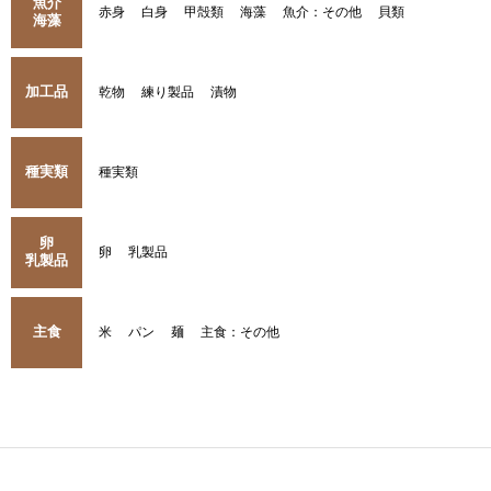
魚介
赤身
白身
甲殻類
海藻
魚介：その他
貝類
海藻
加工品
乾物
練り製品
漬物
種実類
種実類
卵
卵
乳製品
乳製品
主食
米
パン
麺
主食：その他