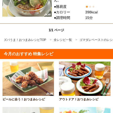
ん。
●難易度
★
★
★
●カロリー
398kcal
●調理時間
15分
1/1 ページ
ズバうま！おつまみレシピTOP
全レシピ一覧
ゴマダレペーストのレシ
今月のおすすめ 特集レシピ
ビールに合う！おつまみレシピ
アウトドア！おつまみレシピ