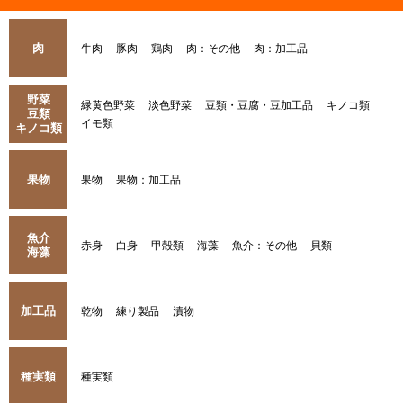
肉
牛肉
豚肉
鶏肉
肉：その他
肉：加工品
野菜
緑黄色野菜
淡色野菜
豆類・豆腐・豆加工品
キノコ類
豆類
イモ類
キノコ類
果物
果物
果物：加工品
魚介
赤身
白身
甲殻類
海藻
魚介：その他
貝類
海藻
加工品
乾物
練り製品
漬物
種実類
種実類