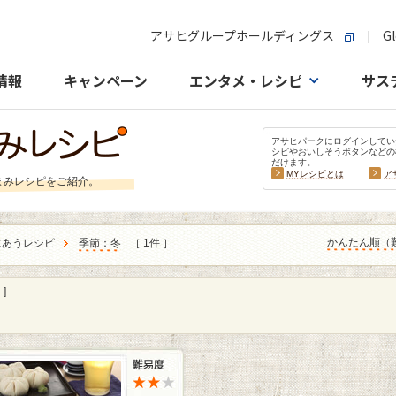
アサヒグループホールディングス
Gl
情報
キャンペーン
エンタメ・レシピ
サス
アサヒパークにログインしてい
シピやおいしそうボタンなどの
だけます。
MYレシピとは
ア
まみレシピをご紹介。
かんたん順（
にあうレシピ
季節：冬
［ 1件 ］
]