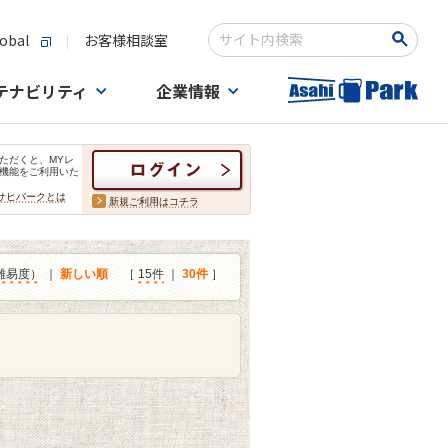
obal
お客様相談室
検索キーワード入力
テナビリティ
企業情報
ただくと、MYレ
機能をご利用いた
サヒパークとは
新規ご利用はコチラ
難易度）
｜
新しい順
［
15件
｜
30件
］