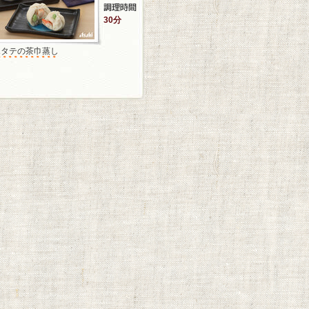
30分
ホタテの茶巾蒸し