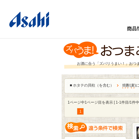
商品
お酒に合う「ズバリうまい！」おつ
■
ホタテの貝柱（を含む）
焼酎
(
麦
)
1ページ中1ページ目を表示 [ 1-1件目/1件中 
1