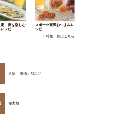
限定！夏を楽しむ
スポーツ観戦おつまみレ
みレシピ
シピ
＞ 特集一覧はこちら
果物
果物：加工品
類
種実類