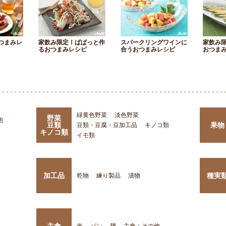
つまみレ
家飲み限定！ぱぱっと作
スパークリングワインに
家飲み
るおつまみレシピ
合うおつまみレシピ
おつま
緑黄色野菜
淡色野菜
野菜
他
豆類
果物
豆類・豆腐・豆加工品
キノコ類
キノコ類
イモ類
加工品
種実
乾物
練り製品
漬物
主食
米
パン
麺
主食：その他