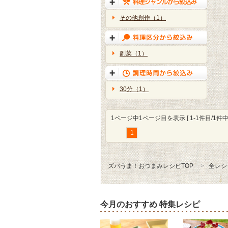
その他創作（1）
副菜（1）
30分（1）
1ページ中1ページ目を表示 [ 1-1件目/1件中 
1
ズバうま！おつまみレシピTOP
全レシ
今月のおすすめ 特集レシピ