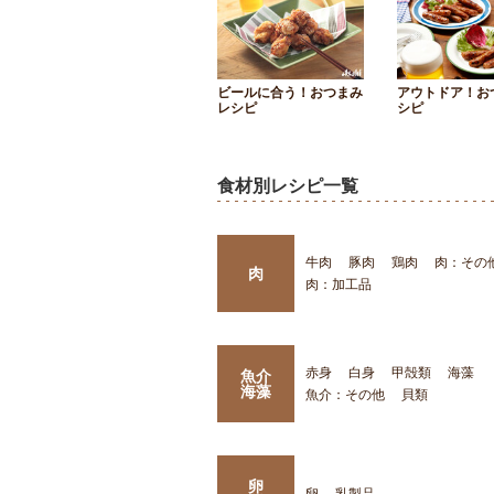
ビールに合う！おつまみ
アウトドア！お
レシピ
シピ
食材別レシピ一覧
牛肉
豚肉
鶏肉
肉：その
肉
肉：加工品
赤身
白身
甲殻類
海藻
魚介
海藻
魚介：その他
貝類
卵
卵
乳製品