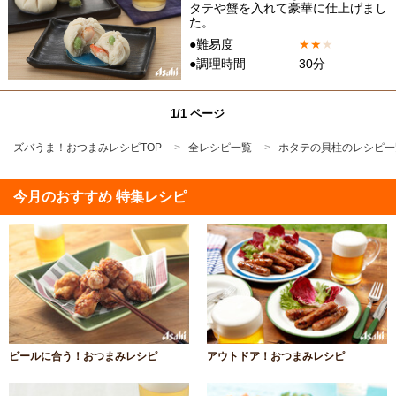
タテや蟹を入れて豪華に仕上げまし
た。
●難易度
★
★
★
●調理時間
30分
1/1 ページ
ズバうま！おつまみレシピTOP
全レシピ一覧
ホタテの貝柱のレシピ一
今月のおすすめ 特集レシピ
ビールに合う！おつまみレシピ
アウトドア！おつまみレシピ