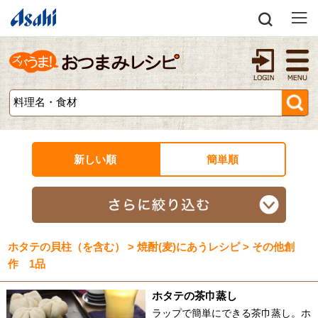
新しい順
簡単順
ホタテの貝柱（を含む） > 焼酎(麦)にあうレシピ > その他創
作 1品
ホタテの茶巾蒸し
ラップで簡単にできる茶巾蒸し。ホ