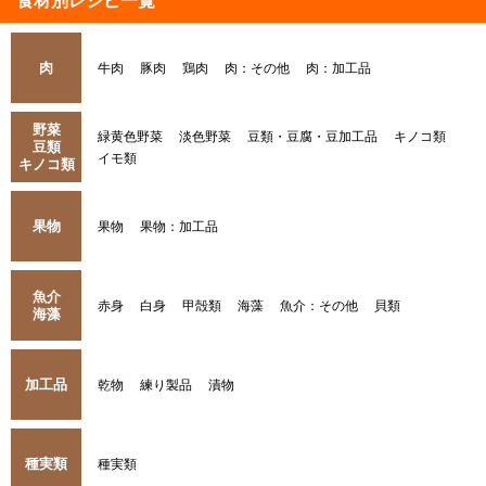
食材別レシピ一覧
肉
牛肉
豚肉
鶏肉
肉：その他
肉：加工品
野菜
緑黄色野菜
淡色野菜
豆類・豆腐・豆加工品
キノコ類
豆類
イモ類
キノコ類
果物
果物
果物：加工品
魚介
赤身
白身
甲殻類
海藻
魚介：その他
貝類
海藻
加工品
乾物
練り製品
漬物
種実類
種実類