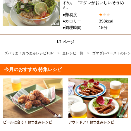
すめ。ゴマダレがおいしいそうめ
ん。
●難易度
★
★
★
●カロリー
398kcal
●調理時間
15分
1/1 ページ
ズバうま！おつまみレシピTOP
全レシピ一覧
ゴマダレペーストのレシ
今月のおすすめ 特集レシピ
ビールに合う！おつまみレシピ
アウトドア！おつまみレシピ