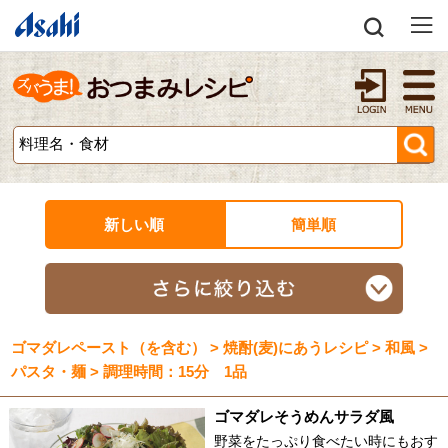
新しい順
簡単順
ゴマダレペースト（を含む） > 焼酎(麦)にあうレシピ > 和風 >
パスタ・麺 > 調理時間：15分 1品
ゴマダレそうめんサラダ風
野菜をたっぷり食べたい時にもおす