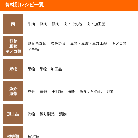
食材別レシピ一覧
肉
牛肉
豚肉
鶏肉
肉：その他
肉：加工品
野菜
緑黄色野菜
淡色野菜
豆類・豆腐・豆加工品
キノコ類
豆類
イモ類
キノコ類
果物
果物
果物：加工品
魚介
赤身
白身
甲殻類
海藻
魚介：その他
貝類
海藻
加工品
乾物
練り製品
漬物
種実類
種実類