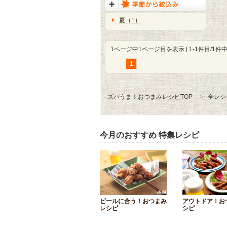
夏（1）
1ページ中1ページ目を表示 [ 1-1件目/1件中 
1
ズバうま！おつまみレシピTOP
全レシ
今月のおすすめ 特集レシピ
ビールに合う！おつまみ
アウトドア！お
レシピ
シピ