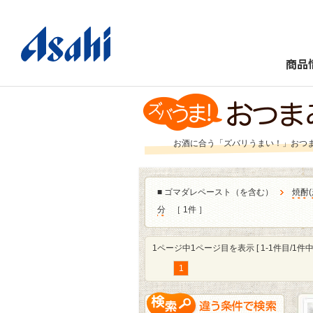
商品
お酒に合う「ズバリうまい！」おつ
■
ゴマダレペースト（を含む）
焼酎
(
分
［ 1件 ］
1ページ中1ページ目を表示 [ 1-1件目/1件中 
1