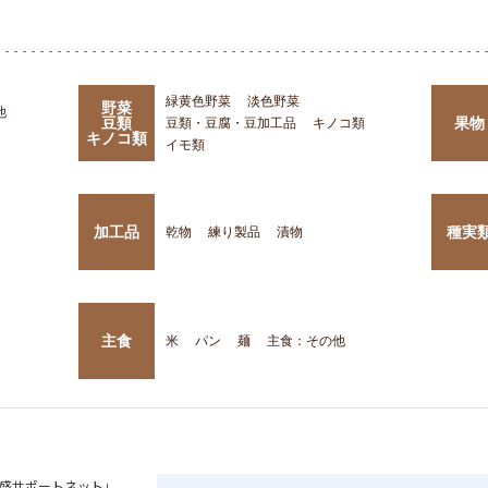
緑黄色野菜
淡色野菜
野菜
他
豆類
果物
豆類・豆腐・豆加工品
キノコ類
キノコ類
イモ類
加工品
種実
乾物
練り製品
漬物
主食
米
パン
麺
主食：その他
盛サポートネット」