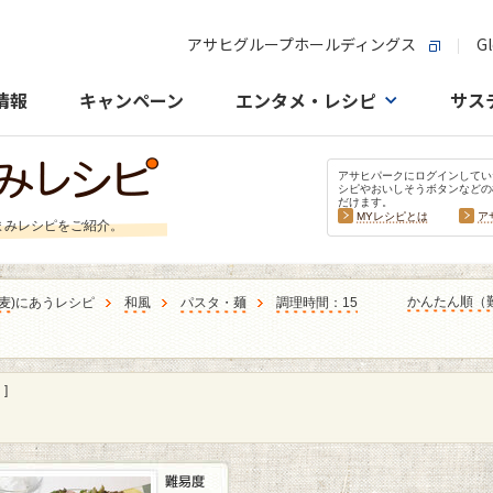
アサヒグループホールディングス
Gl
情報
キャンペーン
エンタメ・レシピ
サス
アサヒパークにログインしてい
シピやおいしそうボタンなどの
だけます。
MYレシピとは
ア
まみレシピをご紹介。
かんたん順（
麦
)にあうレシピ
和風
パスタ・麺
調理時間：15
]