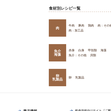
食材別レシピ一覧
牛肉
豚肉
鶏肉
肉：その
肉
肉：加工品
赤身
白身
甲殻類
海藻
魚介
海藻
魚介：その他
貝類
卵
卵
乳製品
乳製品
商品情報
飲食店様向けサイト「ご繁