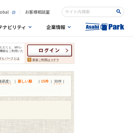
obal
お客様相談室
検索キーワード入力
テナビリティ
企業情報
ただくと、MYレ
機能をご利用いた
サヒパークとは
新規ご利用はコチラ
難易度）
｜
新しい順
［
15件
｜
30件
］