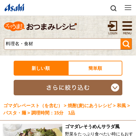
新しい順
簡単順
ゴマダレペースト（を含む） > 焼酎(麦)にあうレシピ > 和風 >
パスタ・麺 > 調理時間：15分 1品
ゴマダレそうめんサラダ風
野菜をたっぷり食べたい時にもおす