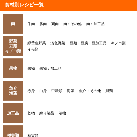
食材別レシピ一覧
肉
牛肉
豚肉
鶏肉
肉：その他
肉：加工品
野菜
緑黄色野菜
淡色野菜
豆類・豆腐・豆加工品
キノコ類
豆類
イモ類
キノコ類
果物
果物
果物：加工品
魚介
赤身
白身
甲殻類
海藻
魚介：その他
貝類
海藻
加工品
乾物
練り製品
漬物
種実類
種実類