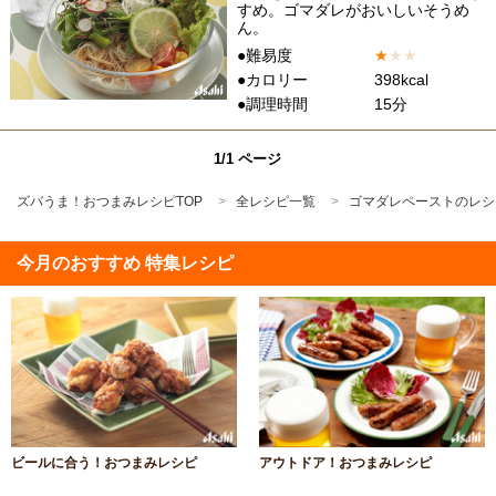
すめ。ゴマダレがおいしいそうめ
ん。
●難易度
★
★
★
●カロリー
398kcal
●調理時間
15分
1/1 ページ
ズバうま！おつまみレシピTOP
全レシピ一覧
ゴマダレペーストのレシ
今月のおすすめ 特集レシピ
ビールに合う！おつまみレシピ
アウトドア！おつまみレシピ