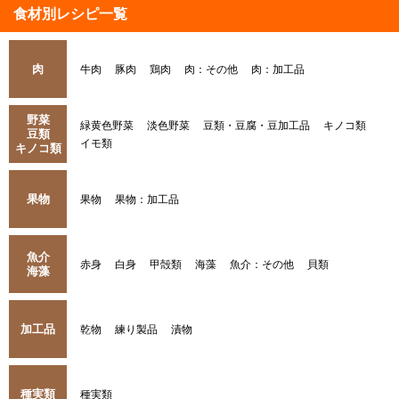
食材別レシピ一覧
肉
牛肉
豚肉
鶏肉
肉：その他
肉：加工品
野菜
緑黄色野菜
淡色野菜
豆類・豆腐・豆加工品
キノコ類
豆類
イモ類
キノコ類
果物
果物
果物：加工品
魚介
赤身
白身
甲殻類
海藻
魚介：その他
貝類
海藻
加工品
乾物
練り製品
漬物
種実類
種実類