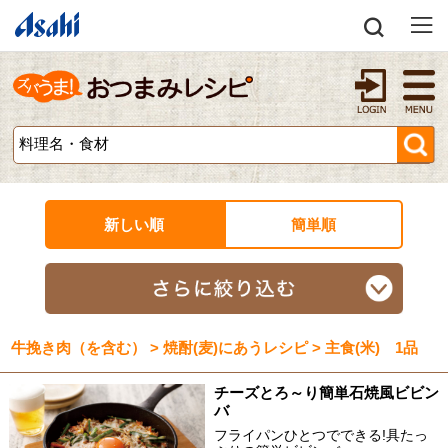
新しい順
簡単順
牛挽き肉（を含む） > 焼酎(麦)にあうレシピ > 主食(米) 1品
チーズとろ～り簡単石焼風ビビン
バ
フライパンひとつでできる!具たっ