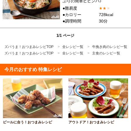
ぷりの簡単ビビンバ♪
●難易度
★
★
★
●カロリー
728kcal
●調理時間
30分
1/1 ページ
ズバうま！おつまみレシピTOP
全レシピ一覧
牛挽き肉のレシピ一覧
ズバうま！おつまみレシピTOP
全レシピ一覧
主食のレシピ一覧
今月のおすすめ 特集レシピ
ビールに合う！おつまみレシピ
アウトドア！おつまみレシピ