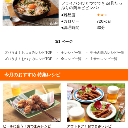
フライパンひとつでできる!具たっ
ぷりの簡単ビビンバ♪
●難易度
★
★
★
●カロリー
728kcal
●調理時間
30分
1/1 ページ
ズバうま！おつまみレシピTOP
全レシピ一覧
牛挽き肉のレシピ一覧
ズバうま！おつまみレシピTOP
全レシピ一覧
主食のレシピ一覧
今月のおすすめ 特集レシピ
ビールに合う！おつまみレシピ
アウトドア！おつまみレシピ