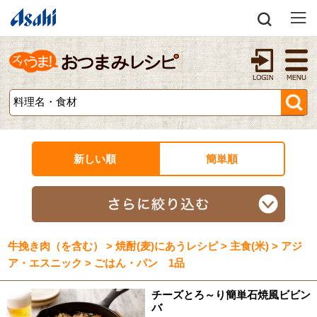
新しい順
簡単順
牛挽き肉（を含む） > 焼酎(麦)にあうレシピ > 主食(米) > アジ
ア・エスニック > ごはん・パン 1品
チーズとろ～り簡単石焼風ビビン
バ