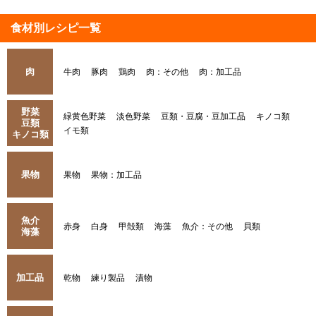
食材別レシピ一覧
肉
牛肉
豚肉
鶏肉
肉：その他
肉：加工品
野菜
緑黄色野菜
淡色野菜
豆類・豆腐・豆加工品
キノコ類
豆類
イモ類
キノコ類
果物
果物
果物：加工品
魚介
赤身
白身
甲殻類
海藻
魚介：その他
貝類
海藻
加工品
乾物
練り製品
漬物